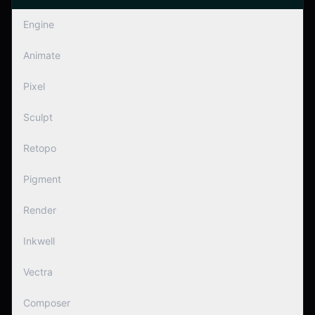
Engine
Animate
Pixel
Sculpt
Retopo
Pigment
Render
Inkwell
Vectra
Composer