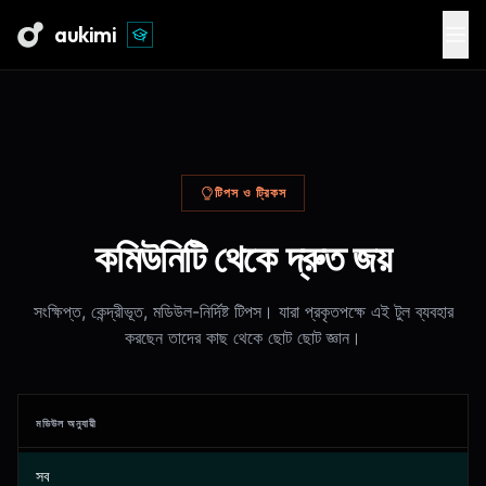
aukimi
টিপস ও ট্রিকস
কমিউনিটি থেকে দ্রুত জয়
সংক্ষিপ্ত, কেন্দ্রীভূত, মডিউল-নির্দিষ্ট টিপস। যারা প্রকৃতপক্ষে এই টুল ব্যবহার
করছেন তাদের কাছ থেকে ছোট ছোট জ্ঞান।
মডিউল অনুযায়ী
সব