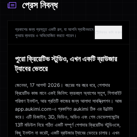
প্রেস নিবন্ধ
প্রকাশের জন্য প্রস্তুত একটি গল্প, যা আপনি স্বাধীনভাবে
নিবন্ধ কপি করুন
পুনরায় ব্যবহার ও অভিযোজিত করতে পারেন।
পুরো ক্রিয়েটিভ স্টুডিও, এখন একটি ব্রাউজার
ট্যাবের ভেতরে
জেনেভা, 17 আগস্ট 2026। বছরের পর বছর ধরে, পেশাদার
ক্রিয়েটিভ কাজ মানে একই জিনিস: ব্যয়বহুল অ্যাপের স্তূপ, গিগাবাইট
পরিমাণ ইনস্টল, আর প্রতিটি কাজের জন্য আলাদা সাবস্ক্রিপশন। আজ
app.aukimi.com-এ প্রকাশিত aukimi ঠিক এর উল্টোটা
করে। এটি ডিজাইন, 3D, ভিডিও, অডিও এবং গেম ডেভেলপমেন্টের
13টি মডিউল নিয়ে গঠিত একটি সম্পূর্ণ পেশাদার ক্রিয়েটিভ স্টুডিওকে,
কিছু ইনস্টল না করেই, একটি ব্রাউজার ট্যাবের ভেতরে চালায়। এখন