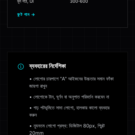
মূল পাঠ, UI
300-600
ফন্ট পান →
ব্যবহারের নির্দেশিকা
•
লোগোর চারপাশে "A" আইকনের উচ্চতার সমান ফাঁকা
জায়গা রাখুন
•
লোগোকে টান, ঘূর্ণন বা অনুপাত পরিবর্তন করবেন না
•
গাঢ় পটভূমিতে সাদা লোগো, হালকায় কালো ব্যবহার
করুন
•
ন্যূনতম লোগো প্রস্থ: ডিজিটাল 80px, প্রিন্ট
20mm