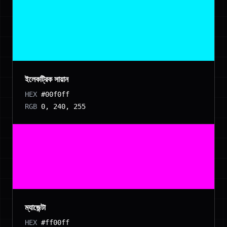
ইলেকট্রিক সায়ান
HEX
#00f0ff
RGB
0, 240, 255
ম্যাজেন্টা
HEX
#ff00ff