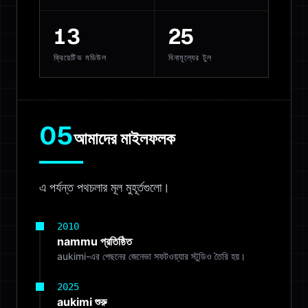
13
25
ক্রিয়েটিভ মডিউল
বিনামূল্যের টুল
05
আমাদের মাইলফলক
এ পর্যন্ত পথচলার মূল মুহূর্তগুলো।
2010
nammu প্রতিষ্ঠিত
aukimi-এর পেছনের জেনেভা সফটওয়্যার স্টুডিও তৈরি হয়।
2025
aukimi শুরু