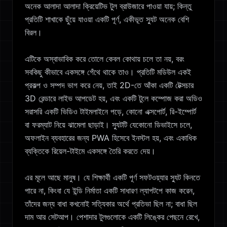
অনেক আলাদা আলাদা ক্রিয়েটিভ টুল ব্রাউজারে পাওয়া যায়; কিন্তু
প্রতিটি শাখাকে ছুঁয়ে যাওয়া একটি পূর্ণ, একীভূত স্যুট অনেক বেশি
বিরল।
এটিকে অস্বাভাবিক করে তোলে কেবল কোথায় চলে তা নয়, বরং
সবকিছু কীভাবে একসঙ্গে গেঁথে থাকে তাও। প্রতিটি মডিউল একই
প্রকল্প ও সম্পদ ভাগ করে নেয়, তাই 2D-তে আঁকা একটি টেক্সচার
3D রেন্ডারে লাইভ আপডেট হয়, এবং একটি টুলে কম্পোজ করা অডিও
সরাসরি একটি ভিডিও টাইমলাইনে পড়ে, কোনো এক্সপোর্ট, রি-ইম্পোর্ট
বা ফরম্যাট নিয়ে ঝামেলা ছাড়াই। স্যুটটি যেকোনো ডিভাইসে চলে,
অফলাইন ব্যবহারের জন্য PWA হিসেবে ইনস্টল হয়, এবং একাধিক
ব্যক্তিকে রিয়েল-টাইমে একসঙ্গে তৈরি করতে দেয়।
এর মূলে আছে মানুষ। যে শিক্ষার্থী একটি পূর্ণ সফটওয়্যার স্যুট কিনতে
পারে না, কিংবা যে ইন্ডি নির্মাতা একটি সাধারণ ল্যাপটপে কাজ করেন,
তাঁদের জন্য বাধা কখনোই সত্যিকার অর্থে প্রতিভা ছিল না; বাধা ছিল
দাম আর সেটআপ। পেশাদার টুলগুলোকে একটি লিঙ্কের পেছনে রেখে,