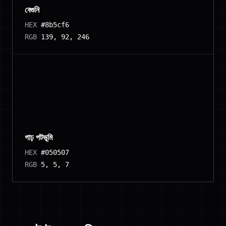
বেগুনি
HEX
#8b5cf6
RGB
139, 92, 246
গাঢ় পটভূমি
HEX
#050507
RGB
5, 5, 7