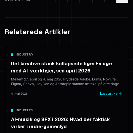
Relaterede Artikler
INDUSTRY
Det kreative stack kollapsede lige: En uge
med AI-værktøjer, sen april 2026
Mellem 27. april og 4. maj 2026 krydsede Adobe, Luma, Novi, fal,
Figma, Canva, HeyGen og Anthropic samme tærskel på otte dage.
Her er hvad der blev lanceret, hvad det betyder, og hvor det
efterlader de browserbaserede kreative suites, der forsøger at
Læs artikel
4. maj 2026
konsolidere det hele.
INDUSTRY
AI-musik og SFX i 2026: Hvad der faktisk
virker i indie-gameslyd