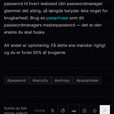
password til hvert websted (din passwordmanager
glemmer det aldrig, så længde betyder ikke noget for
brugbarhed). Brug en
passphrase
som dit
passwordmanagers masterpassword — det er den
eneste du skal huske.
Alt andet er optimering. Få dette ene mønster rigtigt
og du er foran 95% af brugerne.
#
password
#
security
#
entropy
#
passphrase
Kunne du lide
SHARE
HN
denne artikel?