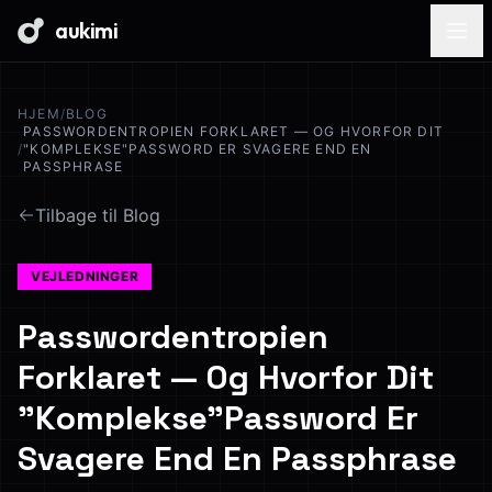
aukimi
HJEM
/
BLOG
PASSWORDENTROPIEN FORKLARET — OG HVORFOR DIT
/
"KOMPLEKSE"PASSWORD ER SVAGERE END EN
PASSPHRASE
Tilbage til Blog
VEJLEDNINGER
Passwordentropien
Forklaret — Og Hvorfor Dit
"Komplekse"Password Er
Svagere End En Passphrase