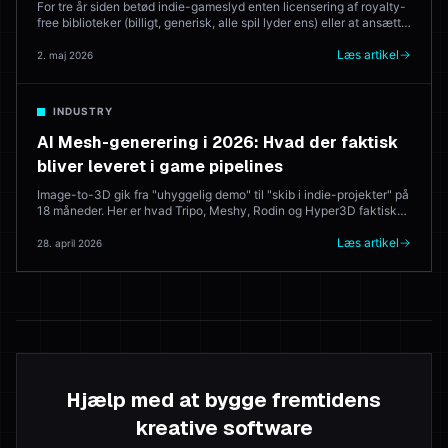
For tre år siden betød indie-gameslyd enten licensering af royalty-
free biblioteker (billigt, generisk, alle spil lyder ens) eller at ansætte
en komponist (godt, dyrt). I 2026 genererer AI musikker, der sendes
live. Her er hvilke værktøjer, der leverer — og hvor en menneskelig
Læs artikel
2. maj 2026
komponist stadig vinder.
INDUSTRY
AI Mesh-generering i 2026: Hvad der faktisk
bliver leveret i game pipelines
Image-to-3D gik fra "uhyggelig demo" til "skib i indie-projekter" på
18 måneder. Her er hvad Tripo, Meshy, Rodin og Hyper3D faktisk
gør i produktion — og hvor 3D-kunstneren stadig slår modellen
hver gang.
Læs artikel
28. april 2026
Hjælp med at bygge fremtidens
kreative software