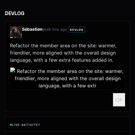
DEVLOG
Sébastien
·
3mo ago
@
seb
DEVLOG
Refactor the member area on the site: warmer,
friendlier, more aligned with the overall design
language, with a few extra features added in.
0
LIVE-AKTIVITET