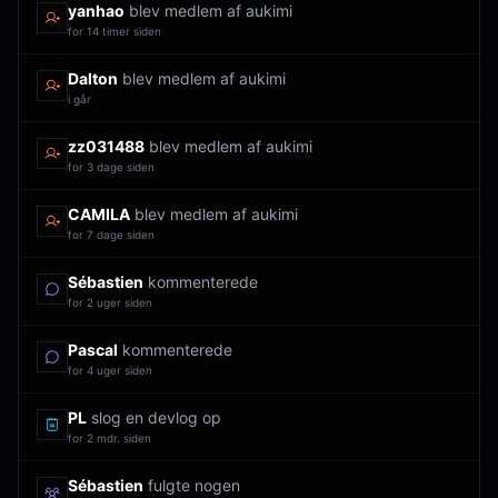
yanhao
blev medlem af aukimi
for 14 timer siden
Dalton
blev medlem af aukimi
i går
zz031488
blev medlem af aukimi
for 3 dage siden
CAMILA
blev medlem af aukimi
for 7 dage siden
Sébastien
kommenterede
for 2 uger siden
Pascal
kommenterede
for 4 uger siden
PL
slog en devlog op
for 2 mdr. siden
Sébastien
fulgte nogen