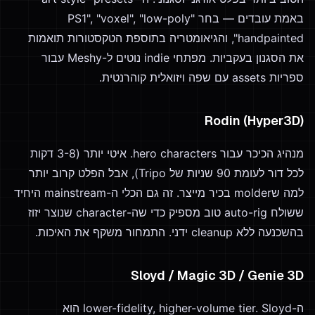
באמת עובדים — בחר "PS1", "voxel", "low-poly
handpainted", והגיאומטריה בתוספת הטקסטורות תואמות
את הסגנון בעקביות. מפתחי indie נוטים ל-Meshy עבור
ספריות assets עם שפה ויזואלית קוהרנטית.
Rodin (Hyper3D)
מנהיג הכיכר עבור hero characters. איטי יותר (3-8 דקות
לכל דור לעומת 90 שניות של Tripo), אבל הפלט קרוב יותר
למה שmolder בכיר מייצר. זה גם הכלי ה-mainstream היחיד
ששולח auto-rig טוב מספיק כדי שה-character שנוצר יזוז
בהשכנעה ללא cleanup ידני. התמחור משקף את האיכות.
Sloyd / Magic 3D / Genie 3D
ה-lower-fidelity, higher-volume tier. Sloyd הוא