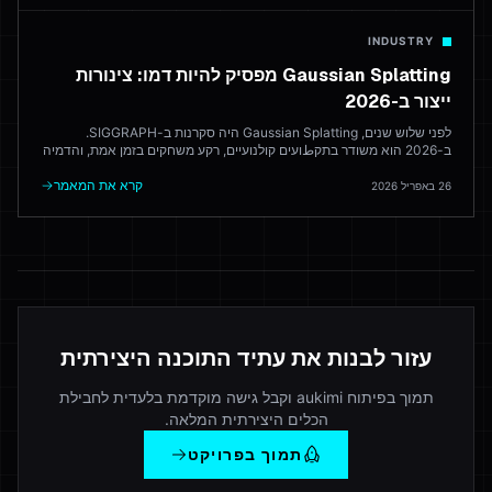
INDUSTRY
Gaussian Splatting מפסיק להיות דמו: צינורות
ייצור ב-2026
לפני שלוש שנים, Gaussian Splatting היה סקרנות ב-SIGGRAPH.
ב-2026 הוא משודר בתקطועים קולנועיים, רקע משחקים בזמן אמת, והדמיה
אדריכלית. הנה איך צינור הייצור בפועל נראה — והיכן הוא עדיין נשבר.
קרא את המאמר
26 באפריל 2026
עזור לבנות את עתיד התוכנה היצירתית
תמוך בפיתוח aukimi וקבל גישה מוקדמת בלעדית לחבילת
הכלים היצירתית המלאה.
תמוך בפרויקט