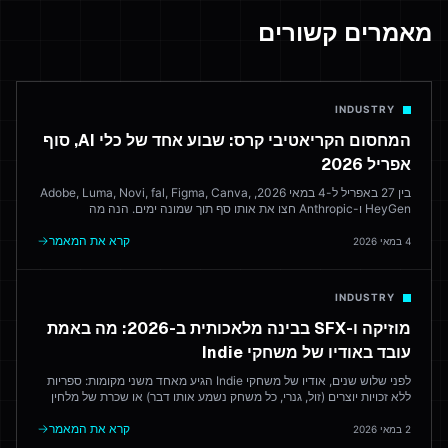
מאמרים קשורים
INDUSTRY
המחסום הקריאטיבי קרס: שבוע אחד של כלי AI, סוף
אפריל 2026
בין 27 באפריל ל-4 במאי 2026, Adobe, Luma, Novi, fal, Figma, Canva,
HeyGen ו-Anthropic חצו את אותו סף תוך שמונה ימים. הנה מה
שהשתחרר, מה זה אומר, והיכן זה משאיר את חוקי הדפדפן הקריאטיביים
שמנסים לגבש את הכל.
קרא את המאמר
4 במאי 2026
INDUSTRY
מוזיקה ו-SFX בבינה מלאכותית ב-2026: מה באמת
עובד באודיו של משחקי Indie
לפני שלוש שנים, אודיו של משחקי Indie הגיע מאחד משני מקומות: ספריות
ללא זכויות יוצרים (זול, גנרי, כל משחק נשמע אותו דבר) או שכרת של מלחין
(מעולה, יקר). ב-2026, בינה מלאכותית יוצרת ניקוד שישלח לשוק. הנה איזה
כלים אמינים — והיכן מלחין אנושי עדיין מנצח.
קרא את המאמר
2 במאי 2026