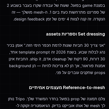
בסצנת game בפועל. שעות של עבודה שקרו בעבר בשבוע 2
של ספרינט מתרחשות כעת ביום 1. ה-mesh מושלך — זה
הנקודה. זה קנה לצוות 4 ימים של זמן design feedback.
Set dressing וספריות assets
"אני צריך 30 חביות שונות לרמת הכפר הימי הזה." אומן בכיר
נהג לבלות שבוע. בשנת 2026 זה template prompt אחד,
30 דורות, 90 דקות של cleanup אדם, ship it. החביות אינן
אמנות פוראוור, אך הן לא צריכות להיות — הן background
props שחקנים עוברים על פני.
Reference-to-mesh מעצמים אמיתיים
צלם תמונה של prop בפועל בחדר המשרד שלך. Tripo נותן
לך mesh של אותו אובייקט בדיוק. הגיאומטריה זקוקה ל-