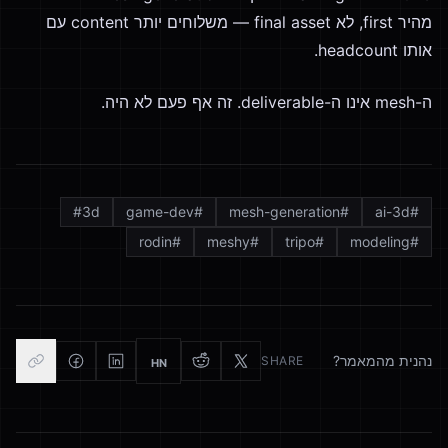
מהיר first, לא final asset — משלוחים יותר content עם
אותו headcount.
ה-mesh אינו ה-deliverable. זה אף פעם לא היה.
#
3d
game-dev
#
mesh-generation
#
ai-3d
#
rodin
#
meshy
#
tripo
#
modeling
#
נהנית מהמאמר?
SHARE
HN