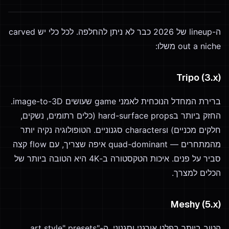
ה-lineup של 2026 כבר לא ניתן להחלפה. לכל כלי יש carved
out a niche משלו:
Tripo (3.x)
ברירת המחדל הנוכחית לאמני game שעושים image-to-3D.
החזק ביותר בhard-surface props (כלים רתומים, נשקים,
חלקים מכניים) וcharacters סגנוניים. הטופולוגיה נקיה יותר
מהמתחרים — quad-dominant איפה שצריך, עם flow קצה
סביר על פנים. איכות הטקסטורה ב-4K היא הטובה ביותר של
הכלים למצרך.
Meshy (5.x)
הטוב ביותר בפלט אורגני וסגנוני. ה-"art style" presets