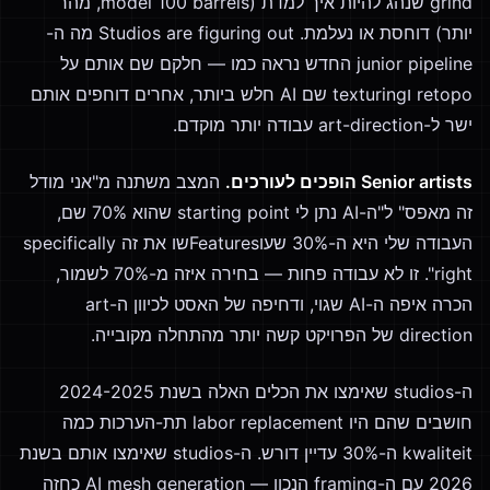
grind שנהג להיות איך למדת (model 100 barrels, מהר
יותר) דוחסת או נעלמת. Studios are figuring out מה ה-
junior pipeline החדש נראה כמו — חלקם שם אותם על
retopo וtexturing שם AI חלש ביותר, אחרים דוחפים אותם
ישר ל-art-direction עבודה יותר מוקדם.
Senior artists הופכים לעורכים.
המצב משתנה מ"אני מודל
זה מאפס" ל"ה-AI נתן לי starting point שהוא 70% שם,
העבודה שלי היא ה-30% שעוFeaturesשו את זה specifically
right". זו לא עבודה פחות — בחירה איזה מ-70% לשמור,
הכרה איפה ה-AI שגוי, ודחיפה של האסט לכיוון ה-art
direction של הפרויקט קשה יותר מהתחלה מקובייה.
ה-studios שאימצו את הכלים האלה בשנת 2024-2025
חושבים שהם היו labor replacement תת-הערכות כמה
kwaliteit ה-30% עדיין דורש. ה-studios שאימצו אותם בשנת
2026 עם ה-framing הנכון — AI mesh generation כחזה