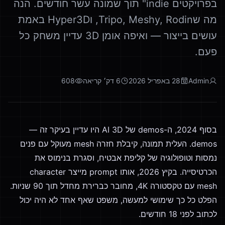
בפרויקטים indie" תוך שמונה עשר חודשים. הנה
מה שTripo, Meshy, Rodin, וHyper3D באמת
עושים בייצור — ואיפה אומן 3D עדיין משחק כל
פעם.
Admin
28 באפריל 2026
6
דק׳ קריאה
608
בסוף 2024, ה-demos של AI 3D היו עדיין בעיקר זה —
demos. העלית תמונה, קיבלת חזרה mesh מעוקל עם פנים
נמסות וטופולוגיה של קליפת אבטיח, וסגרת בנימוס את
הכרטיסייה. בקיץ 2026, אותו prompt מייצר character
mesh עם טקסטורה 4K, מחובר כברירת מחדל תוך 90 שניות.
הפלט כל כך שימושי למעשה, משפט שאף אחד לא היה יכול
לכתוב לפני 18 חודשים.