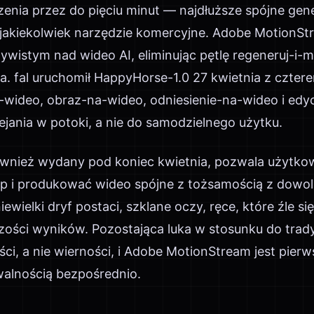
zenia przez do pięciu minut — najdłuższe spójne gen
 jakiekolwiek narzędzie komercyjne. Adobe MotionSt
ywistym nad wideo AI, eliminując pętlę regeneruj-i-m
ta. fal uruchomił HappyHorse-1.0 27 kwietnia z czte
wideo, obraz-na-wideo, odniesienie-na-wideo i edy
jania w potoki, a nie do samodzielnego użytku.
ównież wydany pod koniec kwietnia, pozwala użytko
ip i produkować wideo spójne z tożsamością z dowo
ewielki dryf postaci, szklane oczy, ręce, które źle si
zości wyników. Pozostająca luka w stosunku do trady
ści, a nie wierności, i Adobe MotionStream jest pie
owalnością bezpośrednio.