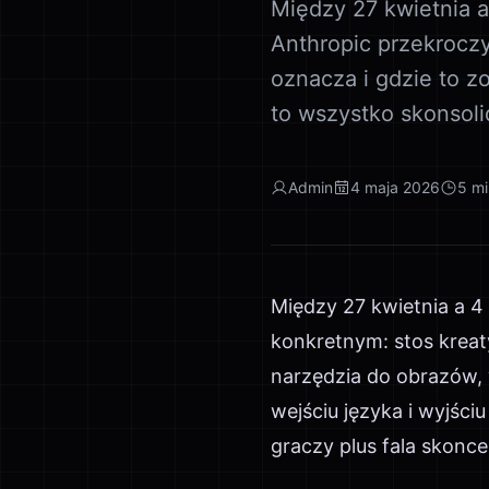
Między 27 kwietnia a
Anthropic przekroczy
oznacza i gdzie to z
to wszystko skonsol
Admin
4 maja 2026
5
mi
Między 27 kwietnia a 4
konkretnym: stos kreat
narzędzia do obrazów, 
wejściu języka i wyjśc
graczy plus fala skonc