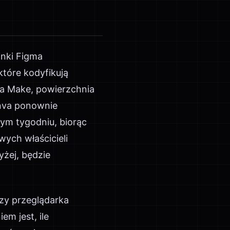
inki Figma
 które kodyfikują
gma Make, powierzchnia
anva ponownie
ym tygodniu, biorąc
ych właścicieli
żej, będzie
 czy przeglądarka
em jest, ile