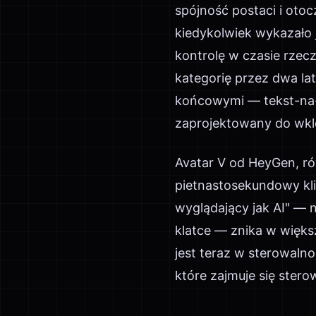
spójność postaci i otoc
kiedykolwiek wykazało
kontrolę w czasie rzecz
kategorię przez dwa la
końcowymi — tekst-na-
zaprojektowany do wkle
Avatar V od HeyGen, r
pietnastosekundowy kl
wyglądający jak AI" — ni
klatce — znika w więks
jest teraz w sterowalno
które zajmuje się ster