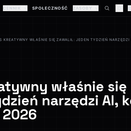
CENNIK
SPOŁECZNOŚĆ
ZASOBY
S KREATYWNY WŁAŚNIE SIĘ ZAWALIŁ: JEDEN TYDZIEŃ NARZĘDZI A
atywny właśnie się 
dzień narzędzi AI, 
a 2026