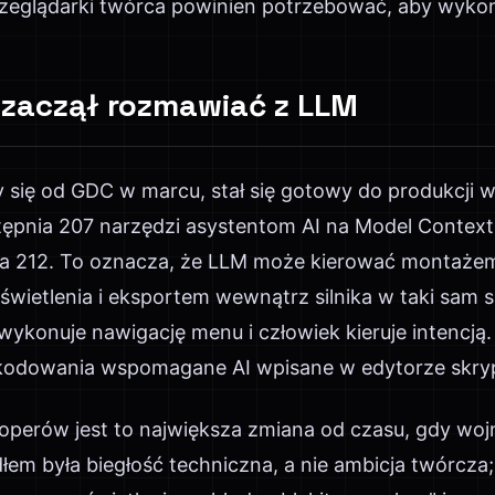
przeglądarki twórca powinien potrzebować, aby wyko
r zaczął rozmawiać z LLM
y się od GDC w marcu, stał się gotowy do produkcji 
ępnia 207 narzędzi asystentom AI na Model Context
a 212. To oznacza, że LLM może kierować montażem 
oświetlenia i eksportem wewnątrz silnika w taki sam s
wykonuje nawigację menu i człowiek kieruje intencją.
 kodowania wspomagane AI wpisane w edytorze skry
operów jest to największa zmiana od czasu, gdy wojn
łem była biegłość techniczna, a nie ambicja twórcza