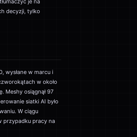
etłumaczyć je na
h decyzji, tylko
0, wysłane w marcu i
 czworokątach w około
ę. Meshy osiągnął 97
erowanie siatki AI było
owaniu. W ciągu
 w przypadku pracy na