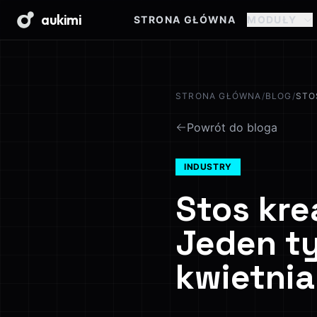
aukimi
STRONA GŁÓWNA
MODUŁY
STRONA GŁÓWNA
/
BLOG
/
STO
Powrót do bloga
INDUSTRY
Stos kre
Jeden ty
kwietni