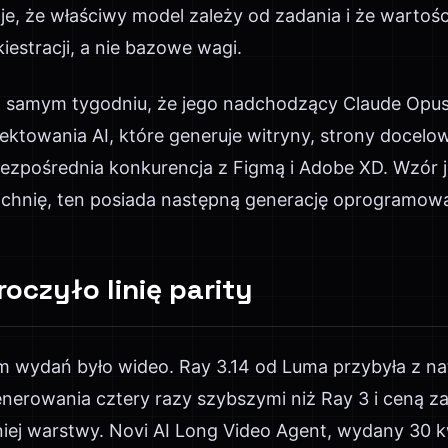
je, że właściwy model zależy od zadania i że wartoś
kiestracji, a nie bazowe wagi.
m samym tygodniu, że jego nadchodzący Claude Opus
ktowania AI, które generuje witryny, strony docelow
ezpośrednia konkurencja z Figmą i Adobe XD. Wzór je
chnię, ten posiada następną generację oprogramow
oczyło linię parity
m wydań było wideo. Ray 3.14 od Luma przybyła z n
nerowania cztery razy szybszymi niż Ray 3 i ceną za
dniej warstwy. Novi AI Long Video Agent, wydany 30 k