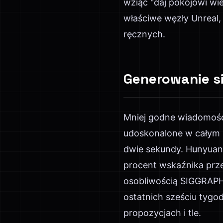
wziąć "daj pokojowi wie
właściwe węzły Unreal, 
ręcznych.
Generowanie si
Mniej godne wiadomości
udoskonalone w całym k
dwie sekundy. Hunyuan 
procent wskaźnika przeb
osobliwością SIGGRAPH 
ostatnich sześciu tygo
propozycjach i tle.