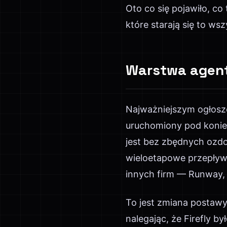
Oto co się pojawiło, c
które starają się to ws
Warstwa agent
Najważniejszym ogłosze
uruchomiony pod koniec
jest bez zbędnych ozdo
wieloetapowe przepływy
innych firm — Runway,
To jest zmiana postawy
nalegając, że Firefly