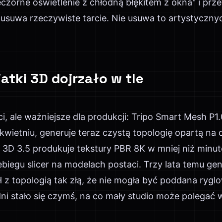
czorne oświetlenie z chłodną błękitem z okna" i prz
usuwa rzeczywiste tarcie. Nie usuwa to artystycznyc
atki 3D dojrzało w tle
, ale ważniejsze dla produkcji: Tripo Smart Mesh P1.
wietniu, generuje teraz czystą topologię opartą na
3D 3.5 produkuje tekstury PBR 8K w mniej niż minut
iegu slicer na modelach postaci. Trzy lata temu gen
z topologią tak złą, że nie mogła być poddana rygl
dni stało się czymś, na co mały studio może polegać