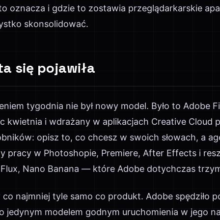
o to oznacza i gdzie to zostawia przeglądarkarskie a
zystko skonsolidować.
a się pojawiła
niem tygodnia nie był nowy model. Było to Adobe Fir
 kwietnia i wdrażany w aplikacjach Creative Cloud p
bników: opisz to, co chcesz w swoich słowach, a ag
 pracy w Photoshopie, Premiere, After Effects i res
 Flux, Nano Banana — które Adobe dotychczas trzym
 co najmniej tyle samo co produkt. Adobe spędziło p
 było jedynym modelem godnym uruchomienia w jego n