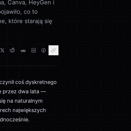
ma, Canva, HeyGen i
ojawiło, co to
, które starają się
HN
czynił coś dyskretnego
e przez dwa lata —
się na naturalnym
erech największych
ednocześnie.