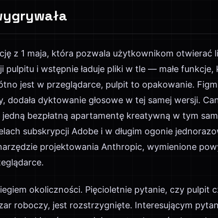
wygrywała
ację z 1 maja, która pozwala użytkownikom otwierać l
 pulpitu i wstępnie ładuje pliki w tle — małe funkcje,
łótno jest w przeglądarce, pulpit to opakowanie. Fi
y, dodała dyktowanie głosowe w tej samej wersji. C
ko jedną bezpłatną apartamentę kreatywną w tym sam
lach subskrypcji Adobe i w długim ogonie jednorazow
narzędzie projektowania Anthropic, wymienione powy
eglądarce.
iegiem okoliczności. Pięcioletnie pytanie, czy pulpit
r roboczy, jest rozstrzygnięte. Interesującym pytani