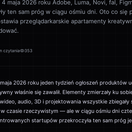
 4 maja 2026 roku Adobe, Luma, Novi, fal, Fig
ły ten sam próg w ciągu ośmiu dni. Oto co się p
ostawia przeglądarkarskie apartamenty kreatywne
idować.
n czytania
353
 maja 2026 roku jeden tydzień ogłoszeń produktów u
ywny właśnie się zawalił. Elementy zmierzały ku sobi
wideo, audio, 3D i projektowania wszystkie zbiegały 
iu w czasie rzeczywistym — ale w ciągu ośmiu dni czt
entrowanych startupów przekroczyła ten sam próg j