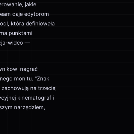
erowanie, jakie
ream daje edytorom
odl, która definiowała
rema punktami
cja-wideo —
wnikowi nagrać
lnego monitu. "Znak
ę zachowują na trzeciej
cyjnej kinematografii
rwszym narzędziem,