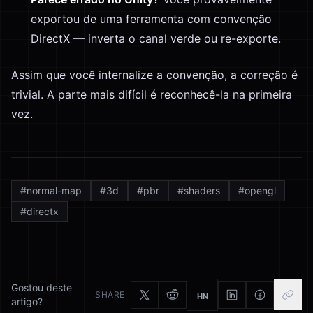
exportou de uma ferramenta com convenção
DirectX — inverta o canal verde ou re-exporte.
Assim que você internalize a convenção, a correção é
trivial. A parte mais difícil é reconhecê-la na primeira
vez.
#
normal-map
#
3d
#
pbr
#
shaders
#
opengl
#
directx
Gostou deste
SHARE
HN
artigo?