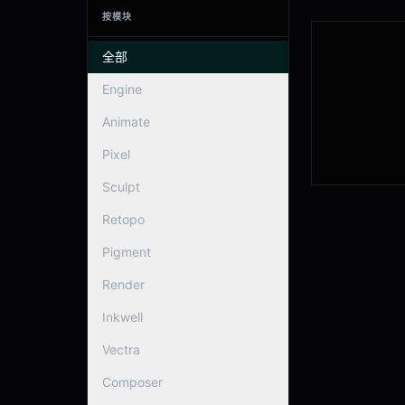
按模块
全部
Engine
Animate
Pixel
Sculpt
Retopo
Pigment
Render
Inkwell
Vectra
Composer