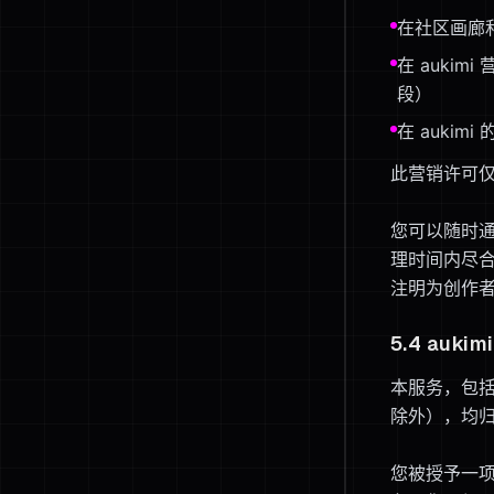
在社区画廊
在 auki
段）
在 auki
此营销许可
您可以随时通过
理时间内尽合
注明为创作
5.4 auki
本服务，包
除外），均归
您被授予一