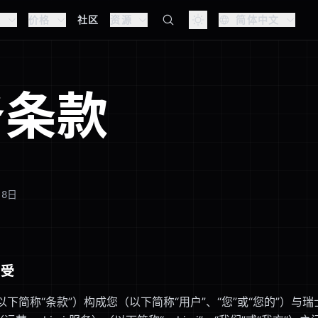
块
价格
社区
资源
简体中文
务条款
月8日
接受
下简称“条款”）构成您（以下简称“用户”、“您”或“您的”）与