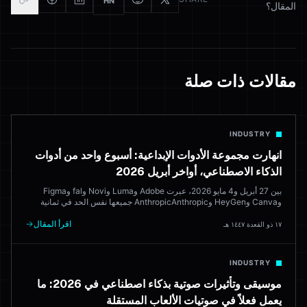
HN
المقال؟
مقالات ذات صلة
INDUSTRY
انهارت مجموعة الأدوات الإبداعية: أسبوع واحد من أدوات
الذكاء الاصطناعي، أواخر أبريل 2026
بين 27 أبريل و4 مايو 2026، عبرت Adobe وLuma وNovi وfal وFigma
وCanva وHeyGen وAnthropicAnthropic جميعها نفس الحد في ثمانية
أيام. إليك ما تم إطلاقه وما يعنيه وأين يترك مجموعات الإبداع المستندة إلى
المتصفح التي تحاول دمجها جميعاً.
اقرأ المقال
١٧ ذو القعدة ١٤٤٧ هـ
INDUSTRY
موسيقى وتأثيرات صوتية بذكاء اصطناعي في 2026: ما
يعمل فعلاً في صوتيات الألعاب المستقلة