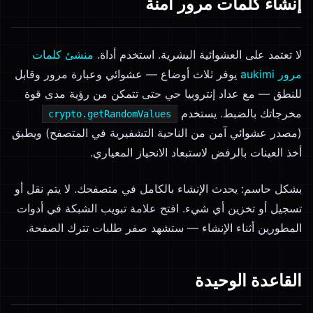
إنشاء كلمات مرور آمنة
لا تعتمد على العشوائية البشرية. استخدم أداة.
منشئ كلمات
مرور aukimi
يوفر ثلاث أوضاع — عشوائي وعبارة مرور وقابل
للنطق — مع عداد إنتروبيا حي حتى تتمكن من رؤية مدى قوة
مخرجاتك بالضبط. يستخدم
crypto.getRandomValues
(مصدر عشوائي آمن من الناحية التشفيرية في المتصفح) ويطبق
أخذ العينات بالرفض لاستبعاد الانحياز المعياري.
بشكل حاسم: يحدث الإنشاء بالكامل في متصفحك. لا يتم نقل أو
تسجيل أو تخزين أي شيء. افتح علامة تبويب الشبكة في أدوات
المطورين أثناء الإنشاء — ستشهد صفر طلبات تترك الصفحة.
القاعدة الوحيدة