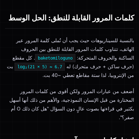
كلمات المرور القابلة للنطق: الحل الوسط
بالنسبة للسيناريوهات حيث يجب أن تُملى كلمة المرور عبر
الهاتف، تتناوب كلمات المرور القابلة للنطق بين الحروف
الساكنة والحروف المتحركة:
. كل مقطع
baketomiloguno
(حرف ساكن + حرف متحرك) له
بت
log₂(21 × 5) ≈ 6.7
من الإنتروبيا، لذا ستة مقاطع تعطي ~40 بت.
أضعف من عبارات المرور ولكن أقوى من كلمات المرور
المختارة من قبل الإنسان النموذجية، والأهم من ذلك أنها أسهل
بكثير في قراءتها بصوت عالٍ دون السؤال "هل كان ذلك O أم
صفر؟".