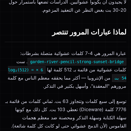
لا يجيدون أن يكونوا عشوائيين. الدراسات تضعها باستمرار حول
20-30 بت بغض النظر عن التعقيد المزعوم.
لماذا عبارات المرور تنتصر
عبارة المرور هي 4-7 كلمات عشوائية متصلة بشرطات:
. ست
garden-river-pencil-strong-sunset-bridge
كلمات عشوائية من قائمة بـ 512 كلمة لها
6 × log₂(512) =
من الإنتروبيا — أكثر مما يحققه معظم الناس مع كلمة
54 بت
مرورهم "المعقدة"، وأسهل بكثير في التذكر.
توسع إلى سبع كلمات وتتجاوز 63 بت. ثماني كلمات من قائمة بـ
7776 كلمة (Diceware) تعطي 103 بت. كل ذلك مع كونها
سهلة الكتابة وسهلة التذكر ومحصنة ضد معظم هجمات
القاموس (لأن الدمج عشوائي حتى لو كانت كل كلمة شائعة).