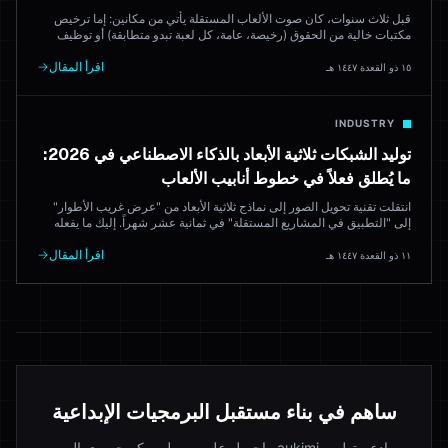
قبل ثلاث سنوات، كان صوت الألعاب المستقلة يأتي من مكانين: إما ترخيص
مكتبات خالية من الحقوق (رخيصة، عامة، كل لعبة تبدو متطابقة) أو توظيف
موسيقار (رائع، مكلف). في 2026، الذكاء الاصطناعي ينتج موسيقى جاهزة
للنشر. إليك أي الأدوات فعالة — وأين يفوز الموسيقار البشري بعد.
اقرأ المقال
١٥ ذو القعدة ١٤٤٧ هـ
INDUSTRY
توليد الشبكات ثلاثية الأبعاد بالذكاء الاصطناعي في 2026:
ما يُطلق فعلاً في خطوط أنابيب الألعاب
انتقلت تقنية تحويل الصور إلى نماذج ثلاثية الأبعاد من "عرض غريب الأطوار"
إلى "التطبيق في المشاريع المستقلة" في ثمانية عشر شهراً. إليك ما يفعله
Tripo و Meshy و Rodin و Hyper3D فعلاً في الإنتاج — وأين يتفوق فنان
ثلاثي الأبعاد على النموذج في كل مرة.
اقرأ المقال
١١ ذو القعدة ١٤٤٧ هـ
ساهم في بناء مستقبل البرمجيات الإبداعية
ادعم تطوير aukimi واحصل على وصول مبكر حصري إلى