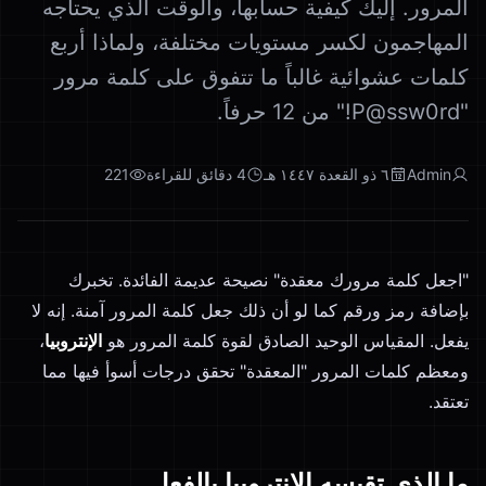
المرور. إليك كيفية حسابها، والوقت الذي يحتاجه
المهاجمون لكسر مستويات مختلفة، ولماذا أربع
كلمات عشوائية غالباً ما تتفوق على كلمة مرور
"P@ssw0rd!" من 12 حرفاً.
Admin
٦ ذو القعدة ١٤٤٧ هـ
4
دقائق للقراءة
221
"اجعل كلمة مرورك معقدة" نصيحة عديمة الفائدة. تخبرك
بإضافة رمز ورقم كما لو أن ذلك جعل كلمة المرور آمنة. إنه لا
يفعل. المقياس الوحيد الصادق لقوة كلمة المرور هو
الإنتروبيا
،
ومعظم كلمات المرور "المعقدة" تحقق درجات أسوأ فيها مما
تعتقد.
ما الذي تقيسه الإنتروبيا بالفعل