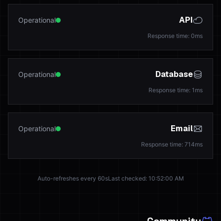
API
Operational
Response time
:
0
ms
Database
Operational
Response time
:
1
ms
Email
Operational
Response time
:
714
ms
Auto-refreshes every 60s
Last checked
:
10:52:00 AM