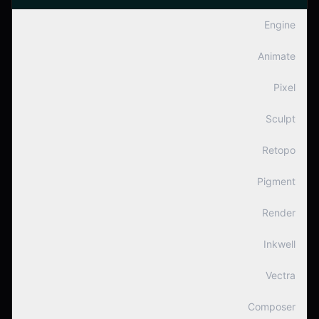
Engine
Animate
Pixel
Sculpt
Retopo
Pigment
Render
Inkwell
Vectra
Composer