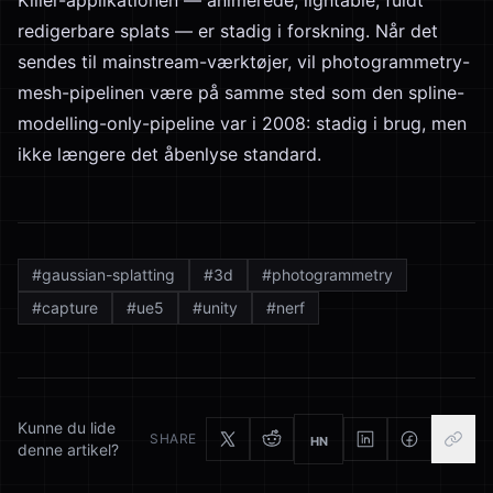
Killer-applikationen — animerede, lightable, fuldt
redigerbare splats — er stadig i forskning. Når det
sendes til mainstream-værktøjer, vil photogrammetry-
mesh-pipelinen være på samme sted som den spline-
modelling-only-pipeline var i 2008: stadig i brug, men
ikke længere det åbenlyse standard.
#
gaussian-splatting
#
3d
#
photogrammetry
#
capture
#
ue5
#
unity
#
nerf
Kunne du lide
SHARE
HN
denne artikel?