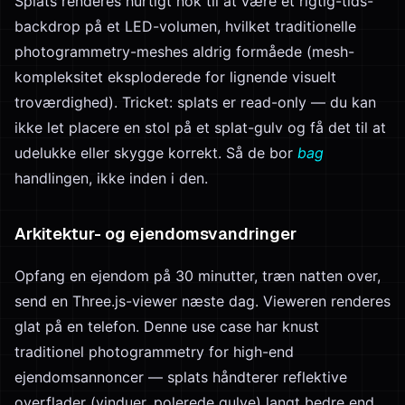
Splats renderes hurtigt nok til at være et rigtig-tids-
backdrop på et LED-volumen, hvilket traditionelle
photogrammetry-meshes aldrig formåede (mesh-
kompleksitet eksploderede for lignende visuelt
troværdighed). Tricket: splats er read-only — du kan
ikke let placere en stol på et splat-gulv og få det til at
udelukke eller skygge korrekt. Så de bor
bag
handlingen, ikke inden i den.
Arkitektur- og ejendomsvandringer
Opfang en ejendom på 30 minutter, træn natten over,
send en Three.js-viewer næste dag. Vieweren renderes
glat på en telefon. Denne use case har knust
traditionel photogrammetry for high-end
ejendomsannoncer — splats håndterer reflektive
overflader (vinduer, polerede gulve) langt bedre end