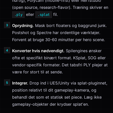
hurtig), Polycam (mobile-first) eller Nerfstudio
(open source, research-flavor). Træning skriver en
eller
fil.
.ply
.splat
Oprydning.
Mask bort floaters og baggrund junk.
Postshot og Spectre har ordentlige værktøjer.
Forvent at bruge 30-60 minutter per hero scene.
Konverter hvis nødvendigt.
Spilengines ønsker
ofte et specifikt binært format. KSplat, SOG eller
vendor-specifik formater. Det tabsfri PLY plejer at
være for stort til at sende.
Integrer.
Drop ind i UE5/Unity via splat-pluginnet,
position relativt til dit gameplay-kamera, og
behandl det som et statisk set piece. Læg ikke
gameplay-objekter der krydser splat'en.