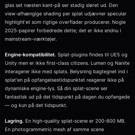
glas set næsten kant-på ser stadig sløret ud. Den
view-afhængige shading per splat udjævner specular
highlight'et som rigtige overflader producerer. Nogle
2025-papirer forbedrede dette; det er ikke endnu i
mainstream-værktøjer.
Engine-kompatibilitet.
Splat-plugins findes til UE5 og
Unity men er ikke first-class citizens. Lumen og Nanite
interagerer ikke med splats. Belysning bagtegnet ind i
splat'en på opfangelsestidspunktet reagerer ikke på
dynamiske engine-lys. Så din splat-scene ser
fantastisk ud på det tidspunkt på dagen du opfangede
— og kun på det tidspunkt.
Lagring.
En high-quality splat-scene er 200-800 MB.
En photogrammetric mesh af samme scene