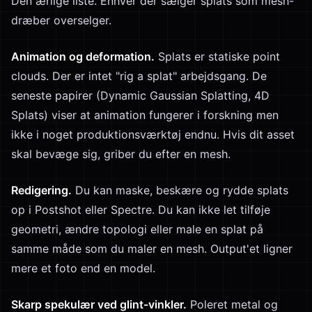
Den ærlige liste. Enhver der sælger splats som mesh-
dræber overselger.
Animation og deformation.
Splats er statiske point
clouds. Der er intet "rig a splat" arbejdsgang. De
seneste papirer (Dynamic Gaussian Splatting, 4D
Splats) viser at animation fungerer i forskning men
ikke i noget produktionsværktøj endnu. Hvis dit asset
skal bevæge sig, griber du efter en mesh.
Redigering.
Du kan maske, beskære og rydde splats
op i Postshot eller Spectre. Du kan ikke let tilføje
geometri, ændre topologi eller male en splat på
samme måde som du maler en mesh. Output'et ligner
mere et foto end en model.
Skarp spekulær ved glint-vinkler.
Poleret metal og