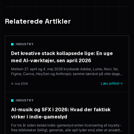
Relaterede Artikler
INDUSTRY
Det kreative stack kollapsede lige: En uge
med AI-værktøjer, sen april 2026
Mellem 27. april og 4. maj 2026 krydsede Adobe, Luma, Novi, fal,
Figma, Canva, HeyGen og Anthropic samme tærskel på otte dage.
Her er hvad der blev lanceret, hvad det betyder, og hvor det
efterlader de browserbaserede kreative suites, der forsøger at
Læs artikel
4. maj 2026
konsolidere det hele.
INDUSTRY
AI-musik og SFX i 2026: Hvad der faktisk
virker i indie-gameslyd
For tre år siden betød indie-gameslyd enten licensering af royalty-
free biblioteker (billigt, generisk, alle spil lyder ens) eller at ansætte