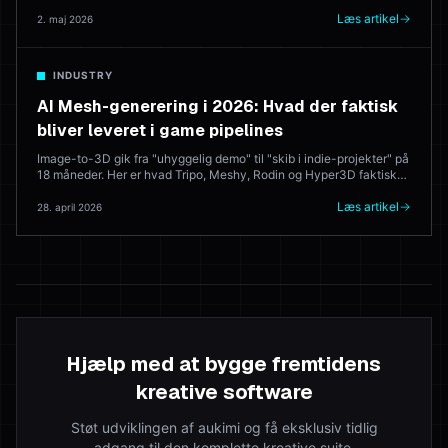
en komponist (godt, dyrt). I 2026 genererer AI musikker, der sendes
live. Her er hvilke værktøjer, der leverer — og hvor en menneskelig
Læs artikel
2. maj 2026
komponist stadig vinder.
INDUSTRY
AI Mesh-generering i 2026: Hvad der faktisk
bliver leveret i game pipelines
Image-to-3D gik fra "uhyggelig demo" til "skib i indie-projekter" på
18 måneder. Her er hvad Tripo, Meshy, Rodin og Hyper3D faktisk
gør i produktion — og hvor 3D-kunstneren stadig slår modellen
hver gang.
Læs artikel
28. april 2026
Hjælp med at bygge fremtidens
kreative software
Støt udviklingen af aukimi og få eksklusiv tidlig
adgang til den komplette kreative suite.