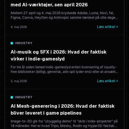
med AI-værktøjer, sen april 2026
Mellem 27. april og 4. maj 2026 krydsede Adobe, Luma, Novi, fal,
Figma, Canva, HeyGen og Anthropic samme tærskel på otte dage.
Her er hvad der blev lanceret, hvad det betyder, og hvor det
efterlader de browserbaserede kreative suites, der forsøger at
Læs artikel
4. maj 2026
konsolidere det hele.
INDUSTRY
AI-musik og SFX i 2026: Hvad der faktisk
virker i indie-gameslyd
For tre år siden betød indie-gameslyd enten licensering af royalty-
free biblioteker (billigt, generisk, alle spil lyder ens) eller at ansætte
en komponist (godt, dyrt). I 2026 genererer AI musikker, der sendes
live. Her er hvilke værktøjer, der leverer — og hvor en menneskelig
Læs artikel
2. maj 2026
komponist stadig vinder.
INDUSTRY
AI Mesh-generering i 2026: Hvad der faktisk
bliver leveret i game pipelines
Image-to-3D gik fra "uhyggelig demo" til "skib i indie-projekter" på
18 måneder. Her er hvad Tripo, Meshy, Rodin og Hyper3D faktisk