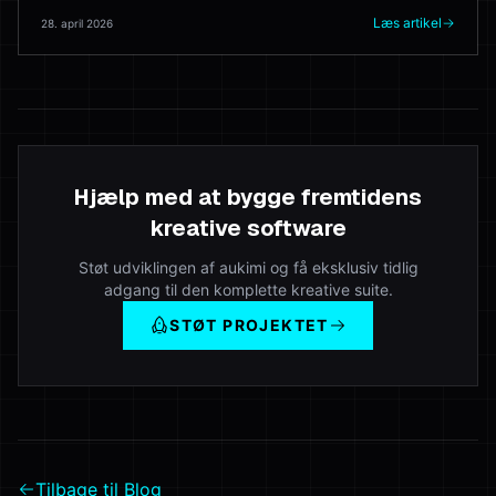
gør i produktion — og hvor 3D-kunstneren stadig slår modellen
hver gang.
Læs artikel
28. april 2026
Hjælp med at bygge fremtidens
kreative software
Støt udviklingen af aukimi og få eksklusiv tidlig
adgang til den komplette kreative suite.
STØT PROJEKTET
Tilbage til Blog