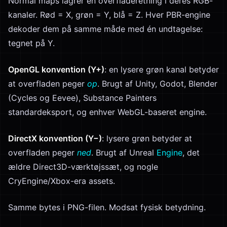
Normal maps lagrer en overfladeretning i deres RGB-
kanaler. Rød = X, grøn = Y, blå = Z. Hver PBR-engine
dekoder dem på samme måde med én undtagelse:
tegnet på Y.
OpenGL konvention (Y+)
: en lysere grøn kanal betyder
at overfladen peger
op
. Brugt af Unity, Godot, Blender
(Cycles og Eevee), Substance Painters
standardeksport, og enhver WebGL-baseret engine.
DirectX konvention (Y−)
: lysere grøn betyder at
overfladen peger
ned
. Brugt af Unreal
Engine
, det
ældre Direct3D-værktøjssæt, og nogle
CryEngine/Xbox-era assets.
Samme bytes i PNG-filen. Modsat fysisk betydning.