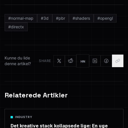
#
normal-map
#
3d
#
pbr
#
shaders
#
opengl
#
directx
Kunne du lide
SHARE
HN
denne artikel?
Relaterede Artikler
INDUSTRY
Det kreative stack kollapsede lige: En uge