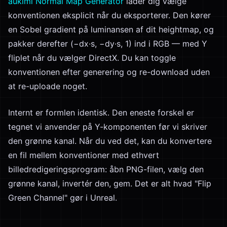
aukimi Normal Map Generator
lader dig vælge
konventionen eksplicit når du eksporterer. Den kører
en Sobel gradient på luminansen af dit heightmap, og
pakker derefter (−dx·s, −dy·s, 1) ind i RGB — med Y
fliplet når du vælger DirectX. Du kan toggle
konventionen efter generering og re-download uden
at re-uploade noget.
Internt er formlen identisk. Den eneste forskel er
tegnet vi anvender på Y-komponenten før vi skriver
den grønne kanal. Når du ved det, kan du konvertere
en fil mellem konventioner med ethvert
billedredigeringsprogram: åbn PNG-filen, vælg den
grønne kanal, invertér den, gem. Det er alt hvad "Flip
Green Channel" gør i Unreal.