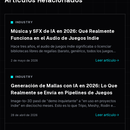
INDUSTRY
Música y SFX de IA en 2026: Qué Realmente
Funciona en el Audio de Juegos Indie
Hace tres años, el audio de juegos indie significaba o licenciar
bibliotecas libres de regalías (barato, genérico, todos los juegos
suenan igual) o contratar a un compositor (excelente, caro). En
2026, la IA genera música que se lanza al mercado. Aquí está qué
Leer artículo
2 de mayo de 2026
herramientas funcionan — y dónde un compositor humano sigue
ganando.
INDUSTRY
Generación de Mallas con IA en 2026: Lo Que
Realmente se Envía en Pipelines de Juegos
Image-to-3D pasó de "demo inquietante" a "en uso en proyectos
indie" en dieciocho meses. Esto es lo que Tripo, Meshy, Rodin e
Hyper3D realmente hacen en producción — y dónde el artista 3D
sigue ganando cada vez.
Leer artículo
28 de abril de 2026