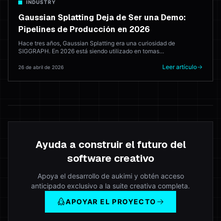
INDUSTRY
Gaussian Splatting Deja de Ser una Demo:
Pipelines de Producción en 2026
Hace tres años, Gaussian Splatting era una curiosidad de
SIGGRAPH. En 2026 está siendo utilizado en tomas
cinematográficas, fondos de juegos en tiempo real y visualización
arquitectónica. Aquí es donde realmente se ve el pipeline de
Leer artículo
26 de abril de 2026
producción — y dónde aún falla.
Ayuda a construir el futuro del
software creativo
Apoya el desarrollo de aukimi y obtén acceso
anticipado exclusivo a la suite creativa completa.
APOYAR EL PROYECTO