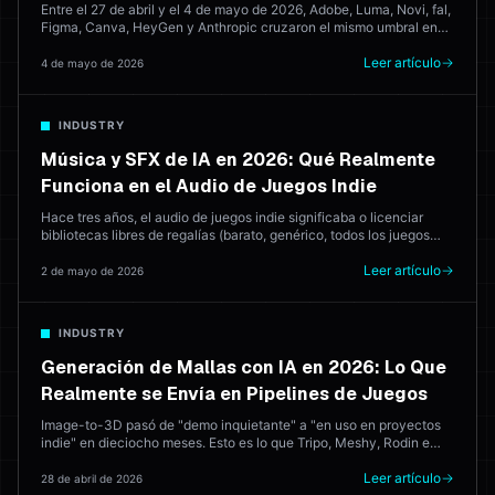
abril de 2026
Entre el 27 de abril y el 4 de mayo de 2026, Adobe, Luma, Novi, fal,
Figma, Canva, HeyGen y Anthropic cruzaron el mismo umbral en
ocho días. Aquí está lo que se lanzó, qué significa, y dónde deja a
los navegadores creativos basados en web intentando
Leer artículo
4 de mayo de 2026
consolidarlo todo.
INDUSTRY
Música y SFX de IA en 2026: Qué Realmente
Funciona en el Audio de Juegos Indie
Hace tres años, el audio de juegos indie significaba o licenciar
bibliotecas libres de regalías (barato, genérico, todos los juegos
suenan igual) o contratar a un compositor (excelente, caro). En
2026, la IA genera música que se lanza al mercado. Aquí está qué
Leer artículo
2 de mayo de 2026
herramientas funcionan — y dónde un compositor humano sigue
ganando.
INDUSTRY
Generación de Mallas con IA en 2026: Lo Que
Realmente se Envía en Pipelines de Juegos
Image-to-3D pasó de "demo inquietante" a "en uso en proyectos
indie" en dieciocho meses. Esto es lo que Tripo, Meshy, Rodin e
Hyper3D realmente hacen en producción — y dónde el artista 3D
sigue ganando cada vez.
Leer artículo
28 de abril de 2026