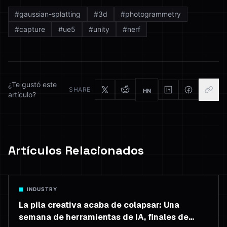
#
gaussian-splatting
#
3d
#
photogrammetry
#
capture
#
ue5
#
unity
#
nerf
¿Te gustó este
SHARE
HN
artículo?
Artículos Relacionados
INDUSTRY
La pila creativa acaba de colapsar: Una
semana de herramientas de IA, finales de