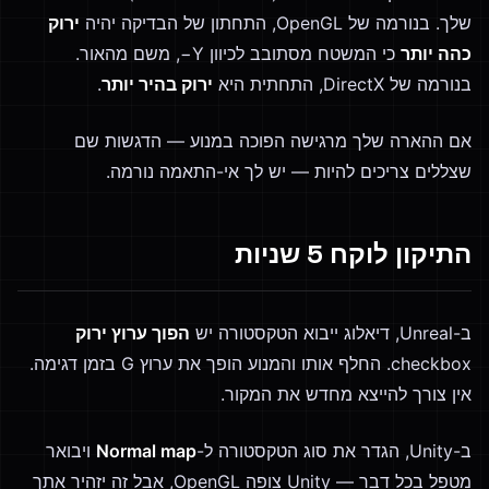
שלך. בנורמה של OpenGL, התחתון של הבדיקה יהיה
ירוק
כהה יותר
כי המשטח מסתובב לכיוון Y−, משם מהאור.
בנורמה של DirectX, התחתית היא
ירוק בהיר יותר
.
אם ההארה שלך מרגישה הפוכה במנוע — הדגשות שם
שצללים צריכים להיות — יש לך אי-התאמה נורמה.
התיקון לוקח 5 שניות
ב-Unreal, דיאלוג ייבוא הטקסטורה יש
הפוך ערוץ ירוק
checkbox. החלף אותו והמנוע הופך את ערוץ G בזמן דגימה.
אין צורך להייצא מחדש את המקור.
ב-Unity, הגדר את סוג הטקסטורה ל-
Normal map
ויבואר
מטפל בכל דבר — Unity צופה OpenGL, אבל זה יזהיר אתך