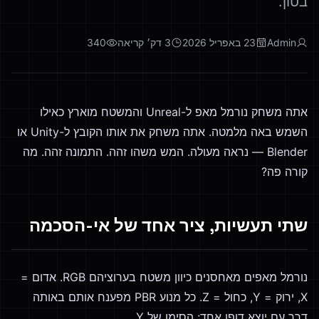
בטון.
Admin
23 באפריל 2026
3
דק׳ קריאה
340
אתה משחק נורמל מאפ ל-Unreal והמשטח מוארץ כאילו
השמש באה מלמטה. אתה משחק את אותו הקובץ ל-Unity או
Blender — נראה מעולה. המש משהו זהה. התמונה זהה. מה
קורה פה?
שתי תעשיות, ציר אחד של אי-הסכמה
נורמל מאפים מאחסנים כיוון משטח בערוציהם RGB. אדום =
X, ירוק = Y, כחול = Z. כל מנוע PBR מפענח אותם באותה
דרך עם יוצא דופן אחד: הסימן של Y.