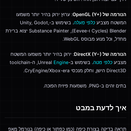
הנורמה של OpenGL (Y+)
: ערוץ ירוק בהיר יותר משמעו
המשטח מצביע
כלפי מעלה
. בשימוש ב-Unity, Godot,
Blender (Cycles ו-Eevee), Substance Painter יצוא ברירת
מחדל, וכל מנוע מבוסס WebGL.
הנורמה של DirectX (Y−)
: ירוק בהיר יותר משמעו המשטח
מצביע
כלפי מטה
. בשימוש ב-Unreal
Engine
, ה-toolchain
Direct3D הישן, וחלק מנכסי CryEngine/Xbox-era.
בתים זהים ב-PNG. משמעות פיזית הפוכה.
איך לדעת במבט
תראה בדיקה בצורת כיפה (כמו כפתור או כיפה) בנורמל מאפ