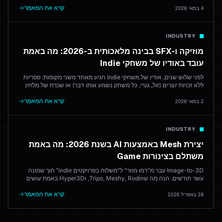
שמנסים לגבש את הכל.
קרא את המאמר
4 במאי 2026
INDUSTRY
מוזיקה ו-SFX בבינה מלאכותית ב-2026: מה באמת
עובד באודיו של משחקי Indie
לפני שלוש שנים, אודיו של משחקי Indie הגיע מאחד משני מקומות: ספריות
ללא זכויות יוצרים (זול, גנרי, כל משחק נשמע אותו דבר) או שכרת של מלחין
(מעולה, יקר). ב-2026, בינה מלאכותית יוצרת ניקוד שישלח לשוק. הנה איזה
כלים אמינים — והיכן מלחין אנושי עדיין מנצח.
קרא את המאמר
2 במאי 2026
INDUSTRY
יצירת Mesh באמצעות AI בשנת 2026: מה באמת
משתלם בצינורות Game
Image-to-3D עבר מ"דמו מוזר" ל"משלוח בפרויקטים indie" תוך שמונה
עשר חודשים. הנה מה שTripo, Meshy, Rodin, וHyper3D באמת עושים
בייצור — ואיפה אומן 3D עדיין משחק כל פעם.
קרא את המאמר
28 באפריל 2026