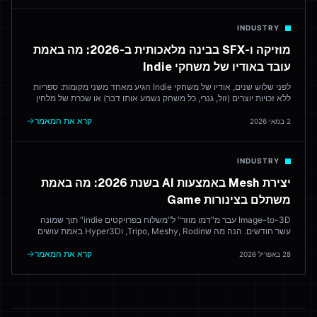
INDUSTRY
מוזיקה ו-SFX בבינה מלאכותית ב-2026: מה באמת
עובד באודיו של משחקי Indie
לפני שלוש שנים, אודיו של משחקי Indie הגיע מאחד משני מקומות: ספריות
ללא זכויות יוצרים (זול, גנרי, כל משחק נשמע אותו דבר) או שכרת של מלחין
(מעולה, יקר). ב-2026, בינה מלאכותית יוצרת ניקוד שישלח לשוק. הנה איזה
כלים אמינים — והיכן מלחין אנושי עדיין מנצח.
קרא את המאמר
2 במאי 2026
INDUSTRY
יצירת Mesh באמצעות AI בשנת 2026: מה באמת
משתלם בצינורות Game
Image-to-3D עבר מ"דמו מוזר" ל"משלוח בפרויקטים indie" תוך שמונה
עשר חודשים. הנה מה שTripo, Meshy, Rodin, וHyper3D באמת עושים
בייצור — ואיפה אומן 3D עדיין משחק כל פעם.
קרא את המאמר
28 באפריל 2026