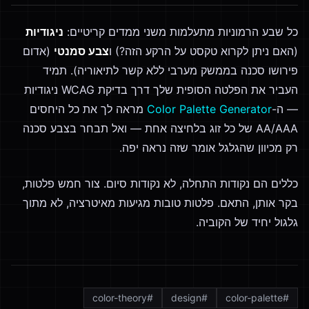
כל שבע הרמוניות מתעלמות משני ממדים קריטיים:
ניגודיות
(האם ניתן לקרוא טקסט על הרקע הזה?) ו
צבע סמנטי
(אדום
פירושו סכנה בממשק מערבי ללא קשר לתיאוריה). תמיד
העביר את הפלטה הסופית שלך דרך בדיקת WCAG ניגודיות
— ה-
Color Palette Generator
מראה לך את כל היחסים
AA/AAA של כל זוג בלחיצה אחת — ואל תבחר בצבע סכנה
רק מכיוון שהגלגל אומר שזה נראה יפה.
כללים הם נקודות התחלה, לא נקודות סיום. צור חמש פלטות,
בקר אותן, התאם. פלטות טובות מגיעות מאיטרציה, לא מתוך
גלגול יחיד של הקוביה.
color-theory
#
design
#
color-palette
#