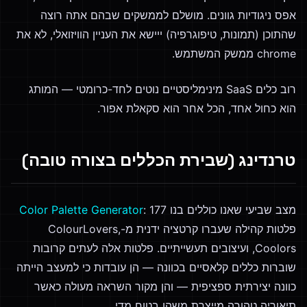
אפס ניגודיות גוונים. מושלם לממשקים שבהם אתה רוצה
שהתוכן (תמונות, טיפוגרפיה) ייישא את העניין הוויזואלי, לא את
chrome ממשק המשתמש.
רוב כלים SaaS מינימליסטיים נוטים לחד-כרומטי — המותג
הוא כחול אחד, הכל אחר הוא סקאלת אפור.
טרנדינג (שבירת הכללים בצורה טובה)
מצב שביעי שאנו כוללים בנו
: 177
Color Palette Generator
פלטות קהילה שעברו קרטציה ידנית מ-ColourLovers,
Coolors, ועיצובים תעשייתיים. פלטות אלה לעתים קרובות
שוברות כללים קלאסיים בכוונה — הן עובדות כי למעצב הייתה
כוונה יצירתית ספציפית — והן מקור השראה מעולה כאשר
תיאוריה טהורה מייצרת משהו בטוח מדי.