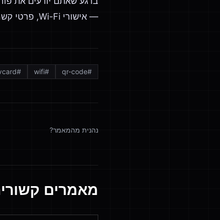
— אישורי Wi-Fi, פרטי קשר, זרימות תמיכה — וראו את החיכוך להיעלם.
vcard
#
wifi
#
qr-code
#
נהנית מהמאמר?
מאמרים קשורי