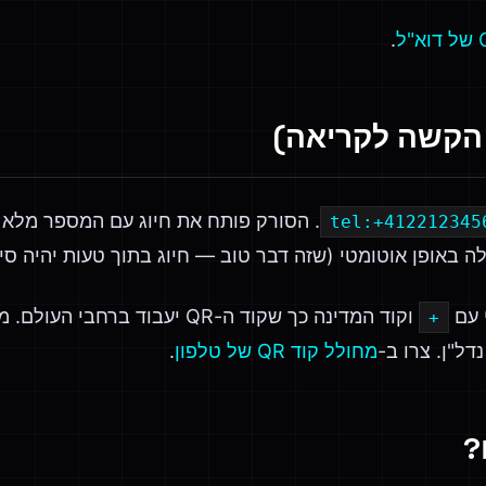
.
קשה לקריאה)
. הסורק פותח את חיוג עם המספר מלא
tel:+412212345
 באופן אוטומטי (שזה דבר טוב — חיוג בתוך טעות יהיה סי
 עם
וקוד המדינה כך שקוד ה-QR יעבוד ב
+
דל"ן. צרו ב-
מחולל קוד QR של טלפון
.
?