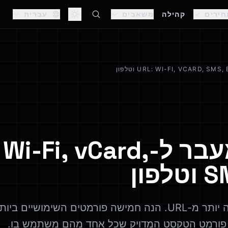
חירים
קהילה
משאבים
עברית
קודי QR מעבר ל--Fi, vCard
פון
קוד QR יכול לקודד הרבה יותר מ-URL. הנה חמישה פורמטים השי
 פורמט הטקסט המדויק שכל אחד מהם משתמש בו.