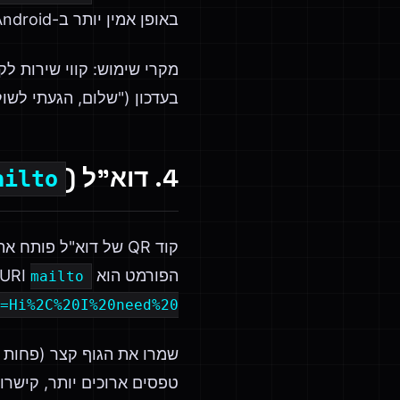
באופן אמין יותר ב-Android ו-iOS.
מקרי שימוש: קווי שירות לק
בעדכון ("שלום, הגעתי לשולחן 5"); זרימות חתימה על עצומות.
4. דוא"ל (
ailto:
קוד QR של דוא"ל פו
הפורמט הוא URI
mailto:
Hi%2C%20I%20need%20...
טפסים ארוכים יותר, קישרו