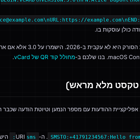
ce@example.com\nURL:https://example.com\nEND
ה כולן עוסקות בו.
vCard 4.0 קיים אך תמיכת הסורק ה
מחולל קוד QR של vCard
.
SMS פותח את אפליקציית ההודעות עם מספר הנמען וטיוטת הודעה ש
. ה-URI
הישן
sms:
SMSTO:+41791234567:Hello fro