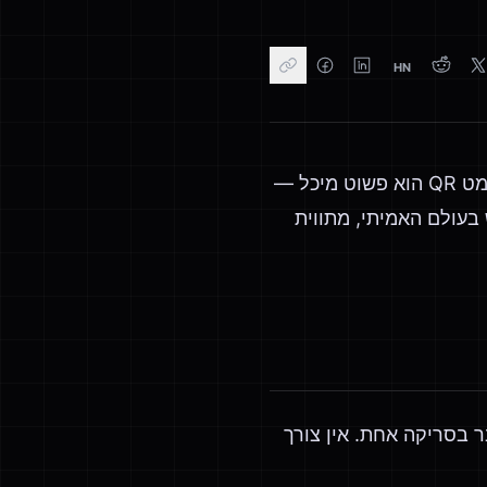
HN
רוב האנשים משייכים קודי QR עם URL: כיוונו את המצלמה, נחתו בדף אינטרנט. אך פורמט QR הוא פשוט מיכל —
ים את רוב מקרי השימוש בעולם האמיתי, מתווית
תחבר בסריקה אחת. אין צורך