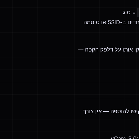
= סוג
= דגל רשת מוסתרת. תווים מיוחדים ב-SSID או סיסמה
סף. הדפיסו אחד והדביקו אותו על דלפק הקפה —
 הקישו להוספה — אין צורך