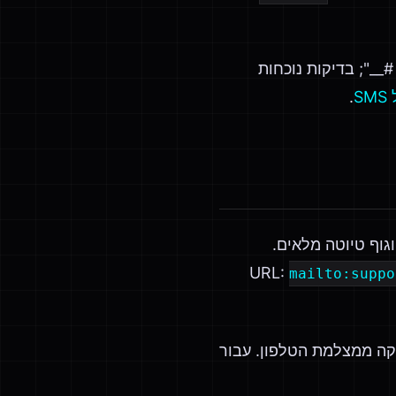
__"; בדיקות נוכחות
.
וגוף טיוטה מלאים.
mailto:suppo
וד ה-QR יישאר קטן מספיק לסריקה ממצלמת הטלפון. עבור