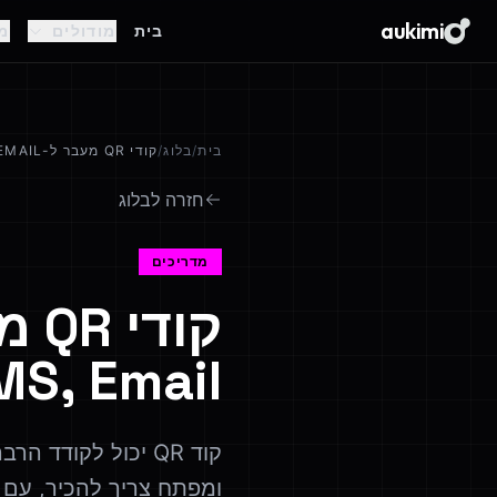
aukimi
בית
מודולים
מ
בית
/
בלוג
/
קודי QR מעבר ל-URL: WI-FI, VCARD, SMS, EMAIL וטלפון
חזרה לבלוג
מדריכים
SMS, Email וטל
ומפתח צריך להכיר, עם