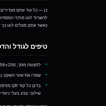
כאשר אתם מעלים לוגו כך ש
טיפים לגודל והד
לתצוגת מסך, 256×256 מספיק. להדפסה, השתמשו ב-SVG ובהגדלה — הווקטור לעולם לא נעשה פיקסל.
שמרו את אזור השקט (גבול לבן) לפחות 4 מודולים
בדקו כל
שילובי צבע בעלי ניגודיו