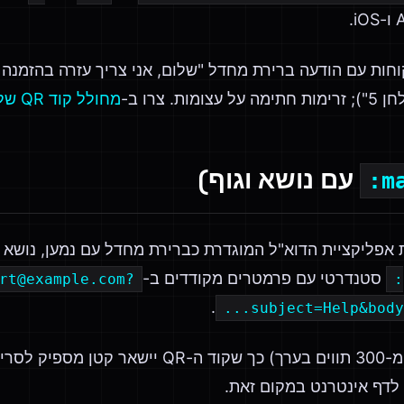
וחות עם הודעה ברירת מחדל "שלום, אני צריך עזרה בהזמנה #
 צרו ב-
מחולל קוד QR של SMS
עם נושא וגוף)
m
תח את אפליקציית הדוא"ל המוגדרת כברירת מחדל עם נמען, נושא 
סטנדרטי עם פרמטרים מקודדים ב-URL:
rt@example.com?
.
subject=Help&body=
שמרו את הגוף קצר (פחות מ-300 תווים בערך) כך שק
 לדף אינטרנט במקום זאת.