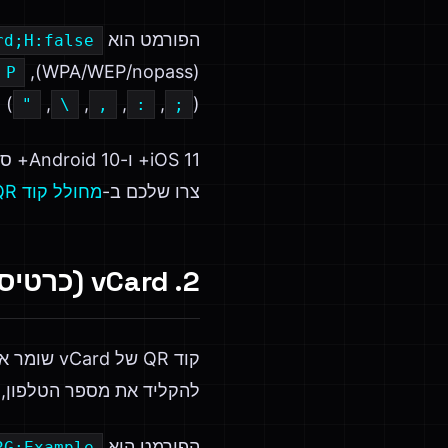
הפורמט הוא
;H:false;;
(WPA/WEP/nopass),
P
(
,
,
,
,
) 
"
\
,
:
;
צרו שלכם ב-
מחולל קוד QR של Wi-Fi
2. vCard (כרטיס הביקור שלכם, סריק)
קוד QR ש
להקליד את מספר הטלפון, 
הפורמט הוא vCard 3.0:
RG:Example