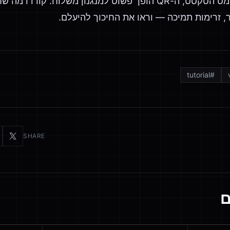
ברגע שאתם יודעים את פורמט הטקסט, ה-QR הופך פשוט למנגנון מ
tutorial
#
SHARE
ם