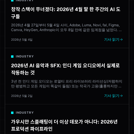
INDUSTRY
창작 스택이 무너졌다: 2026년 4월 말 한 주간의 AI 도
구들
2026년 4월 27일부터 5월 4일 사이, Adobe, Luma, Novi, fal, Figma,
Canva, HeyGen, Anthropic이 모두 8일 만에 같은 임계점을 넘었다. 여
기 무엇이 출시되었는지, 그것이 무엇을 의미하는지, 그리고 이 모든 것
을 통합하려고 애쓰는 브라우저 기반 창작 도구들이 어디에 서 있는지
기사 읽기
2026년 5월 4일
를 정리했다.
INDUSTRY
2026년 AI 음악과 SFX: 인디 게임 오디오에서 실제로
작동하는 것
3년 전 인디 게임 오디오는 로열티 프리 라이브러리 라이선싱(저렴하지
만 평범하고 모든 게임이 똑같이 들림) 또는 작곡가 고용(훌륭하지만 비
쌈) 둘 중 하나였다. 2026년에는 AI가 배포 가능한 스코어를 생성한다.
어떤 도구가 실제로 작동하는지, 그리고 인간 작곡가가 여전히 필요한
기사 읽기
2026년 5월 2일
곳은 어디인지 살펴본다.
INDUSTRY
가우시안 스플래팅이 더 이상 데모가 아니다: 2026년
프로덕션 파이프라인