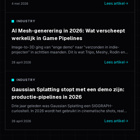
betekent, en waar het browsergebaseerde creatieve suites laat die
Lees artikel
4 mei 2026
alles proberen in te passen.
INDUSTRY
AI Mesh-generering in 2026: Wat verscheept
werkelijk in Game Pipelines
Image-to-3D ging van "enge demo" naar "verzonden in indie-
projecten" in achttien maanden. Dit is wat Tripo, Meshy, Rodin en
Hyper3D werkelijk doen in productie — en waar de 3D-kunstenaar
nog steeds elke keer wint.
Lees artikel
28 april 2026
INDUSTRY
Gaussian Splatting stopt met een demo zijn:
productie-pipelines in 2026
Drie jaar geleden was Gaussian Splatting een SIGGRAPH-
curiositeit. In 2026 wordt het gebruikt in cinematische shots, real-
time game-achtergronden en architectuurvisualisatie. Dit is hoe de
productie-pipeline er werkelijk uitziet — en waar het nog steeds
Lees artikel
26 april 2026
faalt.