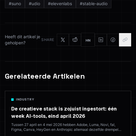
#
suno
#
udio
#
elevenlabs
#
stable-audio
Heeft dit artikel je
SHARE
HN
geholpen?
Gerelateerde Artikelen
INDUSTRY
De creatieve stack is zojuist ingestort: één
week AI-tools, eind april 2026
Tussen 27 april en 4 mei 2026 hebben Adobe, Luma, Novi, fal,
Figma, Canva, HeyGen en Anthropic allemaal dezelfde drempel
overschreden in acht dagen. Dit is wat er uitkwam, wat het