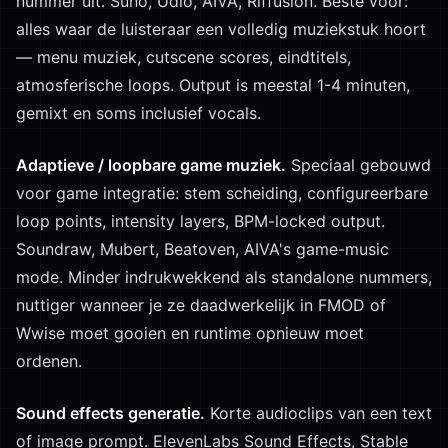
nummer uit. Suno, Udio, AIVA, Riffusion. Beste voor:
alles waar de luisteraar een volledig muziekstuk hoort
— menu muziek, cutscene scores, eindtitels,
atmosferische loops. Output is meestal 1-4 minuten,
gemixt en soms inclusief vocals.
Adaptieve / loopbare game muziek.
Speciaal gebouwd
voor game integratie: stem scheiding, configureerbare
loop points, intensity layers, BPM-locked output.
Soundraw, Mubert, Beatoven, AIVA's game-music
mode. Minder indrukwekkend als standalone nummers,
nuttiger wanneer je ze daadwerkelijk in FMOD of
Wwise moet gooien en runtime opnieuw moet
ordenen.
Sound effects generatie.
Korte audioclips van een text
of image prompt. ElevenLabs Sound Effects, Stable