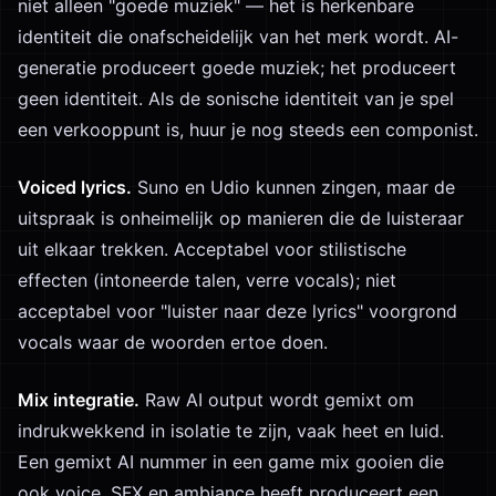
niet alleen "goede muziek" — het is herkenbare
identiteit die onafscheidelijk van het merk wordt. AI-
generatie produceert goede muziek; het produceert
geen identiteit. Als de sonische identiteit van je spel
een verkooppunt is, huur je nog steeds een componist.
Voiced lyrics.
Suno en Udio kunnen zingen, maar de
uitspraak is onheimelijk op manieren die de luisteraar
uit elkaar trekken. Acceptabel voor stilistische
effecten (intoneerde talen, verre vocals); niet
acceptabel voor "luister naar deze lyrics" voorgrond
vocals waar de woorden ertoe doen.
Mix integratie.
Raw AI output wordt gemixt om
indrukwekkend in isolatie te zijn, vaak heet en luid.
Een gemixt AI nummer in een game mix gooien die
ook voice, SFX en ambiance heeft produceert een