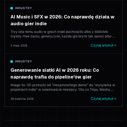
INDUSTRY
AI Music i SFX w 2026: Co naprawdę działa w
audio gier indie
Trzy lata temu audio w grach indie pochodziło albo z bibliotek
royalty-free (tanio, generyczne, każda gra brzmi tak samo) albo od
zatrudnionego kompozytora (świetnie, drogo). W 2026 AI generuje
ścieżkę dźwiękową, która trafia do gry. Oto które narzędzia się
Czytaj artykuł
2 maja 2026
sprawdzają — i gdzie ludzki kompozytor wciąż wygrywa.
INDUSTRY
Generowanie siatki AI w 2026 roku: Co
naprawdę trafia do pipeline'ów gier
Image-to-3D przeszło od "niesamowitego demo" do "wysyłania w
projektach indie" w osiemnaście miesięcy. Oto co Tripo, Meshy,
Rodin i Hyper3D naprawdę robią w produkcji — i gdzie artysta 3D
wciąż bije model za każdym razem.
Czytaj artykuł
28 kwietnia 2026