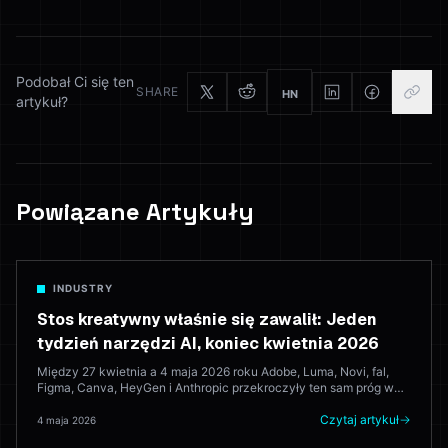
Podobał Ci się ten
SHARE
HN
artykuł?
Powiązane Artykuły
INDUSTRY
Stos kreatywny właśnie się zawalił: Jeden
tydzień narzędzi AI, koniec kwietnia 2026
Między 27 kwietnia a 4 maja 2026 roku Adobe, Luma, Novi, fal,
Figma, Canva, HeyGen i Anthropic przekroczyły ten sam próg w
ciągu ośmiu dni. Oto co się pojawiło, co to oznacza i gdzie to
zostawia przeglądarkarskie apartamenty kreatywne, które starają
Czytaj artykuł
4 maja 2026
się to wszystko skonsolidować.