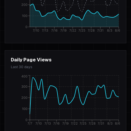
200
100
0
7/10
7/13
7/16
7/19
7/22
7/25
7/28
7/31
8/3
8/6
Daily Page Views
Last 30 days
400
300
200
100
0
7/7
7/10
7/13
7/16
7/19
7/22
7/25
7/28
7/31
8/3
8/6