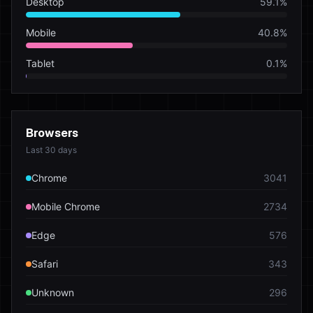
Desktop
59.1
%
Mobile
40.8
%
Tablet
0.1
%
Browsers
Last 30 days
Chrome
3041
Mobile Chrome
2734
Edge
576
Safari
343
Unknown
296