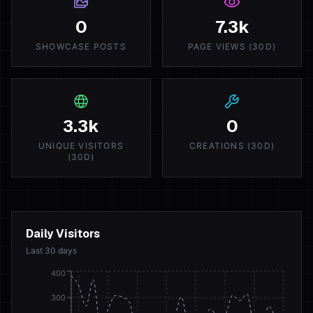
0
7.3k
SHOWCASE POSTS
PAGE VIEWS (30D)
3.3k
0
UNIQUE VISITORS
CREATIONS (30D)
(30D)
Daily Visitors
Last 30 days
400
300