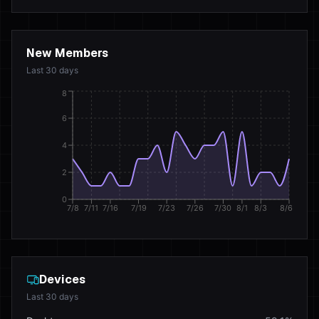
New Members
Last 30 days
8
6
4
2
0
7/8
7/11
7/16
7/19
7/23
7/26
7/30
8/1
8/3
8/6
Devices
Last 30 days