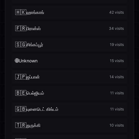
🇭🇰
ஹாங்காங்
42
visits
🇫🇷
பிரான்ஸ்
34
visits
🇸🇬
சிங்கப்பூர்
19
visits
🌐
Unknown
15
visits
🇯🇵
ஜப்பான்
14
visits
🇧🇪
பெல்ஜியம்
11
visits
🇬🇧
யுனைடெட் கிங்டம்
11
visits
🇹🇷
துருக்கி
10
visits