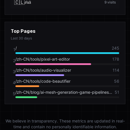
🇨🇱
சிலி
9
visits
Top Pages
Last 30 days
/
245
1
/zh-CN/tools/pixel-art-editor
178
2
/zh-CN/tools/audio-visualizer
114
3
/zh-CN/tools/code-beautifier
56
4
/zh-CN/blog/ai-mesh-generation-game-pipelines-2026
51
5
We believe in transparency. These metrics are updated in real-
time and contain no personally identifiable information.