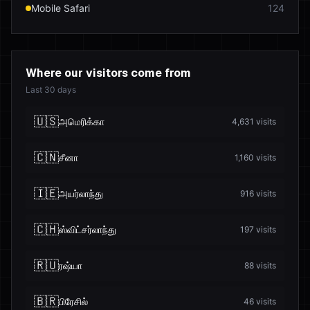
Mobile Safari
124
Where our visitors come from
Last 30 days
🇺🇸
அமெரிக்கா
4,631
visits
🇨🇳
சீனா
1,160
visits
🇮🇪
அயர்லாந்து
916
visits
🇨🇭
ஸ்விட்சர்லாந்து
197
visits
🇷🇺
ரஷ்யா
88
visits
🇧🇷
பிரேசில்
46
visits