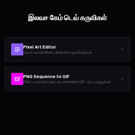
இலவச கேம் டெவ் கருவிகள்
Pixel Art Editor
உங்கள் உலாவியிலேயே pixel art உருவாக்குங்கள்
PNG Sequence to GIF
PNG படங்களின் தொடரை animated GIF-ஆக மாற்றுங்கள்