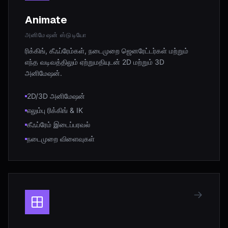
Animate
அனிமேஷன் ஸ்டுடியோ
ரிக்கிங், கீஃப்ரேம்கள், நடைமுறை ஜெனரேட்டர்கள் மற்றும்
எந்த வடிவத்திலும் ஏற்றுமதியுடன் 2D மற்றும் 3D
அனிமேஷன்.
2D/3D அனிமேஷன்
எலும்பு ரிக்கிங் & IK
கீஃப்ரேம் இடைப்பரவல்
நடைமுறை விளைவுகள்