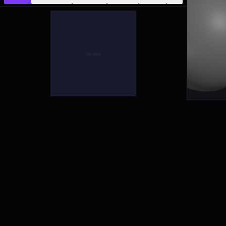
aukimi
মানুষ-প্রথম ক্রিয়েটিভ টুলস। 2D, 3D, অডিও এবং ভিডিওর জন্য পেশাদার
সফ্টওয়্যার — যেখানে AI সাহায্য করে, কিন্তু আপনি তৈরি করেন।
STAY IN THE LOOP
Early access invites, new tools, and creator stories. No spam.