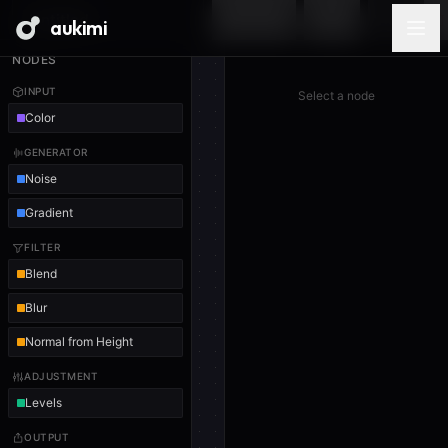
aukimi
NODES
INPUT
Select a node
Color
GENERATOR
Noise
Gradient
FILTER
Blend
Blur
Normal from Height
ADJUSTMENT
Levels
OUTPUT