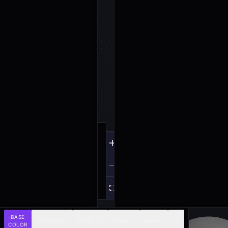
BASE
ROUGHNESS
METALLIC
NORMAL
HEIGHT
AO
COLOR