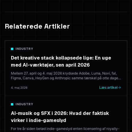
Relaterede Artikler
INDUSTRY
Det kreative stack kollapsede lige: En uge
med AI-værktøjer, sen april 2026
Mellem 27. april og 4. maj 2026 krydsede Adobe, Luma, Novi, fal,
Figma, Canva, HeyGen og Anthropic samme tærskel på otte dage.
Her er hvad der blev lanceret, hvad det betyder, og hvor det
efterlader de browserbaserede kreative suites, der forsøger at
Læs artikel
4. maj 2026
konsolidere det hele.
INDUSTRY
AI-musik og SFX i 2026: Hvad der faktisk
virker i indie-gameslyd
For tre år siden betød indie-gameslyd enten licensering af royalty-