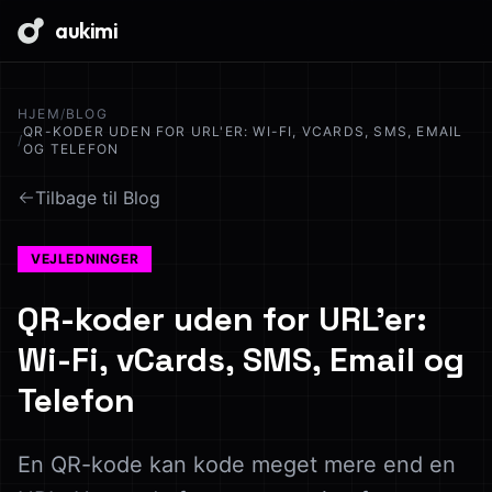
aukimi
HJEM
/
BLOG
QR-KODER UDEN FOR URL'ER: WI-FI, VCARDS, SMS, EMAIL
/
OG TELEFON
Tilbage til Blog
VEJLEDNINGER
QR-koder uden for URL'er:
Wi-Fi, vCards, SMS, Email og
Telefon
En QR-kode kan kode meget mere end en