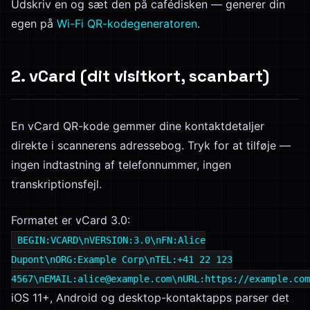
Udskriv en og sæt den på cafédisken — generer din
egen på
Wi-Fi QR-kodegeneratoren
.
2. vCard (dit visitkort, scanbart)
En vCard QR-kode gemmer dine kontaktdetaljer
direkte i scannerens adressebog. Tryk for at tilføje —
ingen indtastning af telefonnummer, ingen
transkriptionsfejl.
Formatet er vCard 3.0:
BEGIN:VCARD\nVERSION:3.0\nFN:Alice
Dupont\nORG:Example Corp\nTEL:+41 22 123
4567\nEMAIL:alice@example.com\nURL:https://example.com
iOS 11+, Android og desktop-kontaktapps parser det