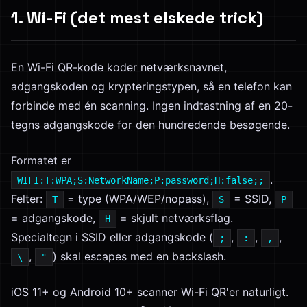
1. Wi-Fi (det mest elskede trick)
En Wi-Fi QR-kode koder netværksnavnet,
adgangskoden og krypteringstypen, så en telefon kan
forbinde med én scanning. Ingen indtastning af en 20-
tegns adgangskode for den hundredende besøgende.
Formatet er
.
WIFI:T:WPA;S:NetworkName;P:password;H:false;;
Felter:
= type (WPA/WEP/nopass),
= SSID,
T
S
P
= adgangskode,
= skjult netværksflag.
H
Specialtegn i SSID eller adgangskode (
,
,
,
;
:
,
,
) skal escapes med en backslash.
\
"
iOS 11+ og Android 10+ scanner Wi-Fi QR'er naturligt.