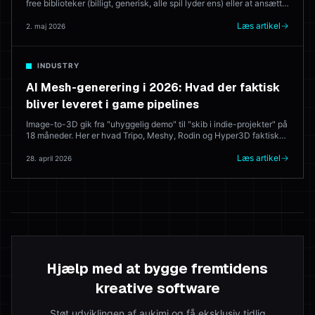
free biblioteker (billigt, generisk, alle spil lyder ens) eller at ansætte
en komponist (godt, dyrt). I 2026 genererer AI musikker, der sendes
live. Her er hvilke værktøjer, der leverer — og hvor en menneskelig
Læs artikel
2. maj 2026
komponist stadig vinder.
INDUSTRY
AI Mesh-generering i 2026: Hvad der faktisk
bliver leveret i game pipelines
Image-to-3D gik fra "uhyggelig demo" til "skib i indie-projekter" på
18 måneder. Her er hvad Tripo, Meshy, Rodin og Hyper3D faktisk
gør i produktion — og hvor 3D-kunstneren stadig slår modellen
hver gang.
Læs artikel
28. april 2026
Hjælp med at bygge fremtidens
kreative software
Støt udviklingen af aukimi og få eksklusiv tidlig