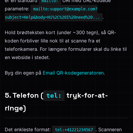
er en standard
URI med URL-kodede
mailto:
parametre:
mailto:support@example.com?
.
subject=Help&body=Hi%2C%20I%20need%20...
Hold brødteksten kort (under ~300 tegn), så QR-
koden forbliver lille nok til at scanne fra et
telefonkamera. For længere formularer skal du linke til
en webside i stedet.
Byg din egen på
Email QR-kodegeneratoren
.
5. Telefon (
tryk-for-at-
tel:
ringe)
Det enkleste format:
. Scanneren
tel:+41221234567