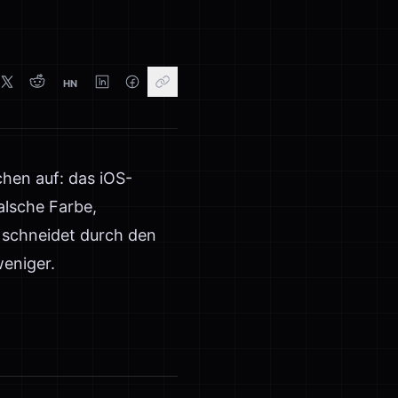
HN
chen auf: das iOS-
lsche Farbe,
 schneidet durch den
eniger.