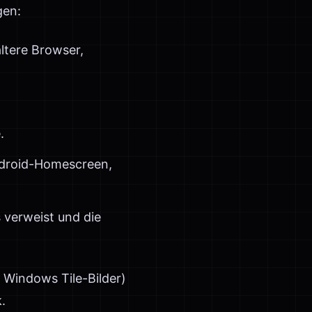
gen:
ltere Browser,
.
roid-Homescreen,
 verweist und die
, Windows Tile-Bilder)
.