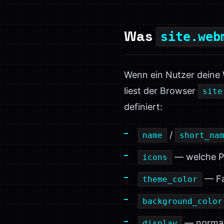
Was
site.web
Wenn ein Nutzer deine 
liest der Browser
site
definiert:
/
name
short_na
— welche PN
icons
— Far
theme_color
background_color
— normal
display