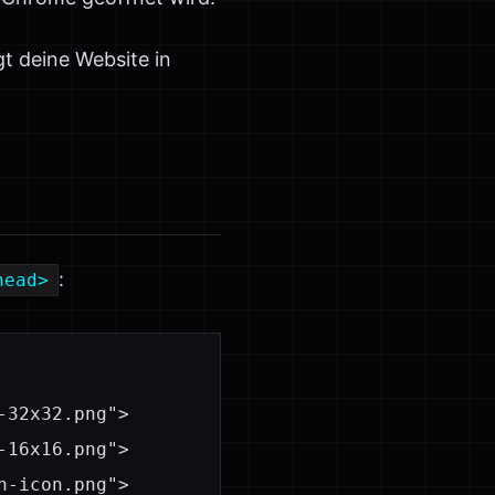
t deine Website in
:
head>
32x32.png">

16x16.png">

-icon.png">
