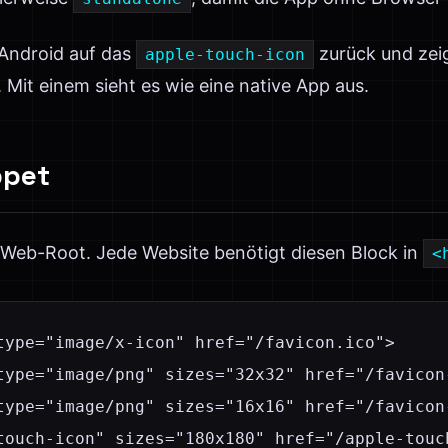
 Android auf das
zurück und zeig
apple-touch-icon
Mit einem sieht es wie eine native App aus.
ppet
n Web-Root. Jede Website benötigt diesen Block in
<
type="image/x-icon" href="/favicon.ico">

type="image/png" sizes="32x32" href="/favicon-
type="image/png" sizes="16x16" href="/favicon-
touch-icon" sizes="180x180" href="/apple-touch