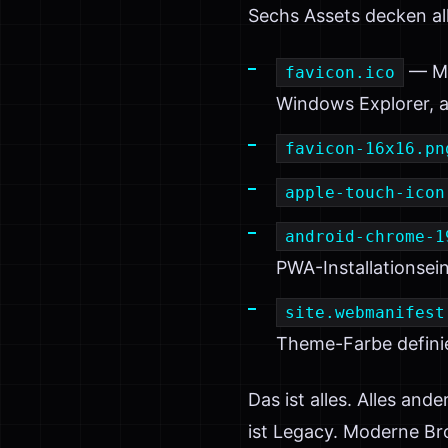
Sechs Assets decken all
— Mu
favicon.ico
Windows Explorer, a
favicon-16x16.pn
apple-touch-icon
android-chrome-1
PWA-Installationse
site.webmanifest
Theme-Farbe definie
Das ist alles. Alles and
ist Legacy. Moderne Br