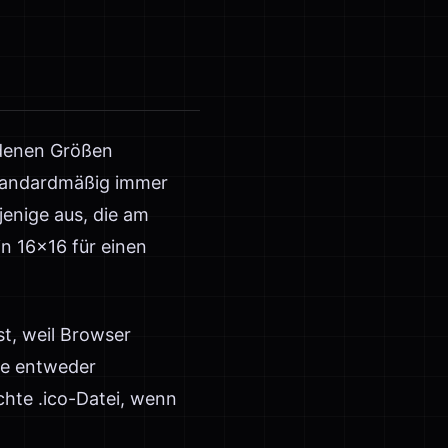
iedenen Größen
standardmäßig immer
jenige aus, die am
n 16×16 für einen
t, weil Browser
ie entweder
hte .ico-Datei, wenn