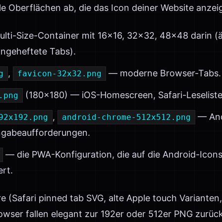
e Oberflächen ab, die das Icon deiner Website anzei
lti-Size-Container mit 16×16, 32×32, 48×48 darin (ä
ngeheftete Tabs).
,
— moderne Browser-Tabs.
g
favicon-32x32.png
(180×180) — iOS-Homescreen, Safari-Leseliste
.png
,
— And
92x192.png
android-chrome-512x512.png
ingabeaufforderungen.
— die PWA-Konfiguration, die auf die Android-Icons
rt.
ere (Safari pinned tab SVG, alte Apple touch Varianten
owser fallen elegant zur 192er oder 512er PNG zurück