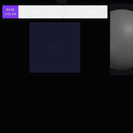
BASE
ROUGHNESS
METALLIC
NORMAL
HEIGHT
AO
COLOR
aukimi
Kreativwerkzeuge mit Mensch im Mittelpunkt.
Professionelle Software für 2D, 3D, Audio und Video — KI
assistiert, Sie kreieren.