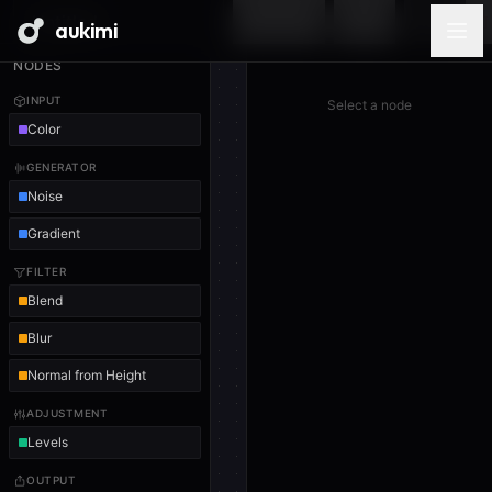
aukimi
NODES
INPUT
Select a node
Color
GENERATOR
Noise
Gradient
FILTER
Blend
Blur
Normal from Height
ADJUSTMENT
Levels
OUTPUT