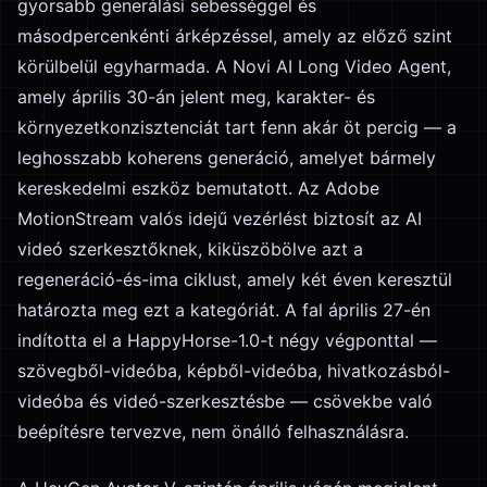
gyorsabb generálási sebességgel és
másodpercenkénti árképzéssel, amely az előző szint
körülbelül egyharmada. A Novi AI Long Video Agent,
amely április 30-án jelent meg, karakter- és
környezetkonzisztenciát tart fenn akár öt percig — a
leghosszabb koherens generáció, amelyet bármely
kereskedelmi eszköz bemutatott. Az Adobe
MotionStream valós idejű vezérlést biztosít az AI
videó szerkesztőknek, kiküszöbölve azt a
regeneráció-és-ima ciklust, amely két éven keresztül
határozta meg ezt a kategóriát. A fal április 27-én
indította el a HappyHorse-1.0-t négy végponttal —
szövegből-videóba, képből-videóba, hivatkozásból-
videóba és videó-szerkesztésbe — csövekbe való
beépítésre tervezve, nem önálló felhasználásra.