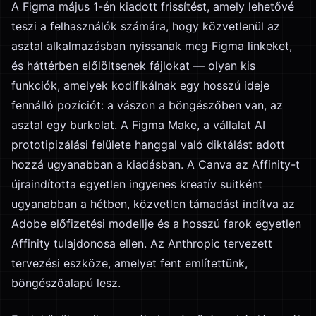
A Figma május 1-én kiadott frissítést, amely lehetővé
teszi a felhasználók számára, hogy közvetlenül az
asztal alkalmazásban nyissanak meg Figma linkeket,
és háttérben előlöltsenek fájlokat — olyan kis
funkciók, amelyek kodifikálnak egy hosszú ideje
fennálló pozíciót: a vászon a böngészőben van, az
asztal egy burkolat. A Figma Make, a vállalat AI
prototipizálási felülete hanggal való diktálást adott
hozzá ugyanabban a kiadásban. A Canva az Affinity-t
újraindította egyetlen ingyenes kreatív suitként
ugyanabban a hétben, közvetlen támadást indítva az
Adobe előfizetési modellje és a hosszú farok egyetlen
Affinity tulajdonosa ellen. Az Anthropic tervezett
tervezési eszköze, amelyet fent említettünk,
böngészőalapú lesz.