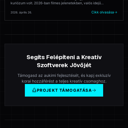
kuriózum volt. 2026-ban filmes jelenetekben, valós idejű
játékhátterekben és építészeti vizualizációban kerül
felhasználásra. Íme, hogy néz ki valójában a produkciós pipeline —
Cikk olvasása
2026. április 26.
és hol még mindig elakad.
Segíts Felépíteni a Kreatív
Szoftverek Jövőjét
Támogasd az aukimi fejlesztését, és kapj exkluzív
korai hozzáférést a teljes kreatív csomaghoz.
PROJEKT TÁMOGATÁSA