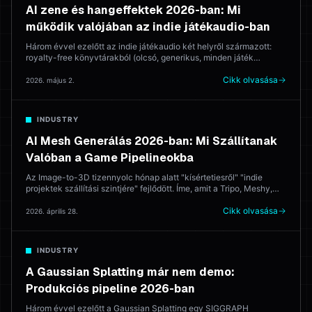
AI zene és hangeffektek 2026-ban: Mi
működik valójában az indie játékaudio-ban
Három évvel ezelőtt az indie játékaudio két helyről származott:
royalty-free könyvtárakból (olcsó, generikus, minden játék
egyforma) vagy zeneszerzőtől (jó, drága). 2026-ban az AI generál
olyan partitúrákat, amelyeket szállítani lehet. Íme, mely eszközök
Cikk olvasása
2026. május 2.
működnek — és hol nyer még egy emberi zeneszerző.
INDUSTRY
AI Mesh Generálás 2026-ban: Mi Szállítanak
Valóban a Game Pipelineokba
Az Image-to-3D tizennyolc hónap alatt "kísértetiesről" "indie
projektek szállítási szintjére" fejlődött. Íme, amit a Tripo, Meshy,
Rodin és Hyper3D valóban csinál a produkciós munkafolyamatban
— és hol veri meg őket az igazi 3D művész minden alkalommal.
Cikk olvasása
2026. április 28.
INDUSTRY
A Gaussian Splatting már nem demo:
Produkciós pipeline 2026-ban
Három évvel ezelőtt a Gaussian Splatting egy SIGGRAPH