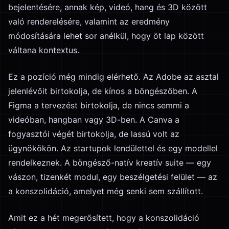
bejelentésére, annak kép, videó, hang és 3D között
való renderelésére, valamint az eredmény
módosítására lehet sor anélkül, hogy öt lap között
váltana kontextus.
Ez a pozíció még mindig elérhető. Az Adobe az asztal
jelenlévőit birtokolja, de kínos a böngészőben. A
Figma a tervezést birtokolja, de nincs semmi a
videóban, hangban vagy 3D-ben. A Canva a
fogyasztói végét birtokolja, de lassú volt az
ügynökökön. Az startupok lendülettel és egy modellel
rendelkeznek. A böngésző-natív kreatív suite — egy
vászon, tizenkét modul, egy beszélgetési felület — az
a konszolidáció, amelyet még senki sem szállított.
Amit ez a hét megerősített, hogy a konszolidáció