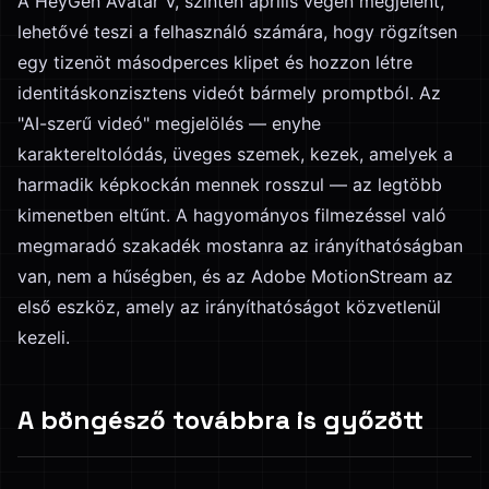
A HeyGen Avatar V, szintén április végén megjelent,
lehetővé teszi a felhasználó számára, hogy rögzítsen
egy tizenöt másodperces klipet és hozzon létre
identitáskonzisztens videót bármely promptból. Az
"AI-szerű videó" megjelölés — enyhe
karaktereltolódás, üveges szemek, kezek, amelyek a
harmadik képkockán mennek rosszul — az legtöbb
kimenetben eltűnt. A hagyományos filmezéssel való
megmaradó szakadék mostanra az irányíthatóságban
van, nem a hűségben, és az Adobe MotionStream az
első eszköz, amely az irányíthatóságot közvetlenül
kezeli.
A böngésző továbbra is győzött