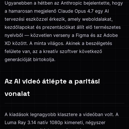
Ugyanebben a hétben az Anthropic bejelentette, hogy
a hamarosan megjelenő Claude Opus 4.7 egy AI
tervezési eszközzel érkezik, amely weboldalakat,
kezdőlapokat és prezentációkat állít elő természetes
nyelvből — közvetlen verseny a Figma és az Adobe
XD között. A minta világos. Akinek a beszélgetés
felülete van, az a kreatív szoftver következő
generációját birtokolja.
Az AI videó átlépte a paritási
vonalat
A kiadások legnagyobb klasztere a videóban volt. A
Luma Ray 3.14 natív 1080p kimeneti, négyszer