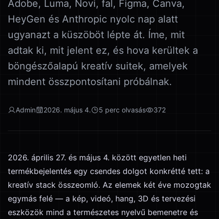
Adobe, Luma, Novi, fal, Figma, Canva,
HeyGen és Anthropic nyolc nap alatt
ugyanazt a küszöböt lépte át. Íme, mit
adtak ki, mit jelent ez, és hova kerültek a
böngészőalapú kreatív suitek, amelyek
mindent összpontosítani próbálnak.
Admin
2026. május 4.
5
perc olvasás
372
2026. április 27. és május 4. között egyetlen heti
termékbejelentés egy csendes dolgot konkrétté tett: a
kreatív stack összeomló. Az elemek két éve mozogtak
egymás felé — a kép, videó, hang, 3D és tervezési
eszközök mind a természetes nyelvű bemenetre és