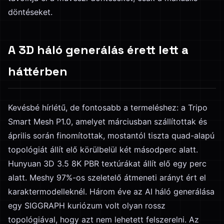
döntéseket.
A 3D háló generálás érett lett a
háttérben
Kevésbé hírlétű, de fontosabb a termeléshez: a Tripo
Smart Mesh P1.0, amelyet márciusban szállítottak és
április során finomítottak, mostantól tiszta quad-alapú
topológiát állít elő körülbelül két másodperc alatt.
Hunyuan 3D 3.5 8K PBR textúrákat állít elő egy perc
alatt. Meshy 97%-os szeletelő átmeneti arányt ért el
karaktermodelleknél. Három éve az AI háló generálása
egy SIGGRAPH kuriózum volt olyan rossz
topológiával, hogy azt nem lehetett felszerelni. Az