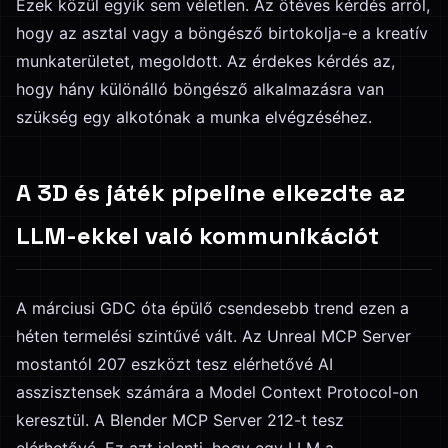
Ezek közül egyik sem véletlen. Az ötéves kérdés arról,
hogy az asztal vagy a böngésző birtokolja-e a kreatív
munkaterületet, megoldott. Az érdekes kérdés az,
hogy hány különálló böngésző alkalmazásra van
szükség egy alkotónak a munka elvégzéséhez.
A 3D és játék pipeline elkezdte az
LLM-ekkel való kommunikációt
A márciusi GDC óta épülő csendesebb trend ezen a
héten termelési szintűvé vált. Az Unreal MCP Server
mostantól 207 eszközt tesz elérhetővé AI
asszisztensek számára a Model Context Protocol-on
keresztül. A Blender MCP Server 212-t tesz