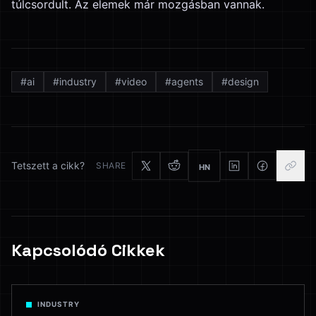
túlcsordult. Az elemek már mozgásban vannak.
#
ai
#
industry
#
video
#
agents
#
design
Tetszett a cikk?
SHARE
HN
Kapcsolódó Cikkek
INDUSTRY