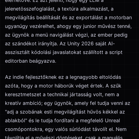
elérhetővé. Ez azt jelenti, hogy egy LLM a
jelenetösszefoglalást, a textúra alkalmazást, a
megvilágítás beállítását és az exportálást a motorban
ugyanúgy vezérelhet, ahogy egy junior művész tenné,
az ügynök a menü navigálást végzi, az ember pedig
az szándékot irányítja. Az Unity 2026 saját AI-
asszisztált kódolási javaslatokat szállított a script
editorban beágyazva.
Az indie fejlesztőknek ez a legnagyobb eltolódás
azóta, hogy a motor háborúk véget értek. A szűk
keresztmetszet a technikai jártasság volt, nem a
kreatív ambíció; egy ügynök, amely fel tudja venni az
"adj a szobának esti megvilágítást hűvös kékkel az
ablakból" és le tudja fordítani a megfelelő Unreal
csomópontokra, egy valós súrlódást távolít el. Nem
távolítja el a művészi döntéseket, csak a manuális