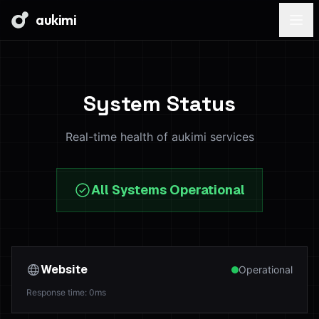
aukimi
System Status
Real-time health of aukimi services
All Systems Operational
Website
Operational
Response time
:
0
ms