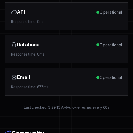
API
Operational
Response time
:
0
ms
Database
Operational
Response time
:
0
ms
Email
Operational
Response time
:
677
ms
Last checked
:
3:29:15 AM
Auto-refreshes every 60s