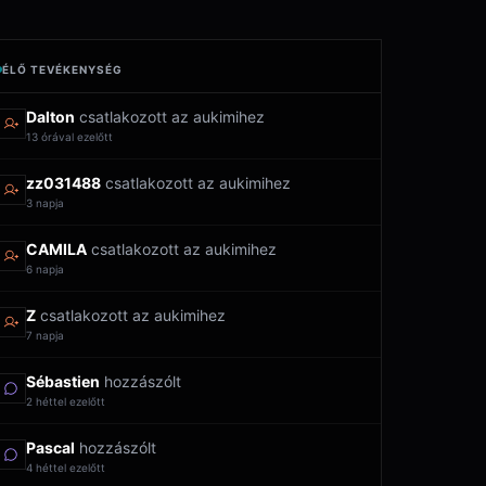
ÉLŐ TEVÉKENYSÉG
Dalton
csatlakozott az aukimihez
13 órával ezelőtt
zz031488
csatlakozott az aukimihez
3 napja
CAMILA
csatlakozott az aukimihez
6 napja
Z
csatlakozott az aukimihez
7 napja
Sébastien
hozzászólt
2 héttel ezelőtt
Pascal
hozzászólt
4 héttel ezelőtt