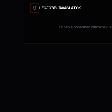
LEGJOBB JAVASLATOK
Ebben a hónapban nincsenek új 