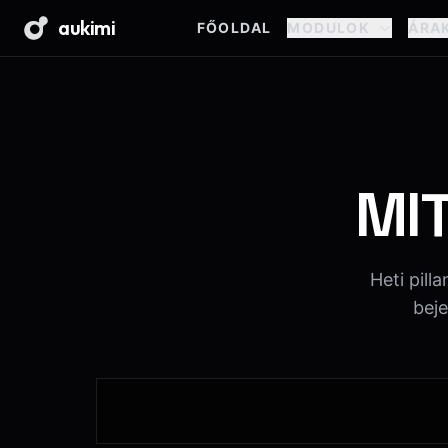
aukimi
FŐOLDAL
MODULOK
ÁRA
MIT
Heti pill
beje