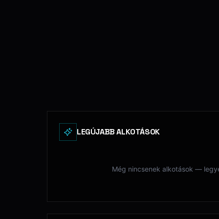
LEGÚJABB ALKOTÁSOK
Még nincsenek alkotások — legyél