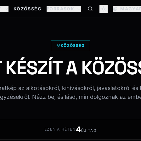
K
KÖZÖSSÉG
FORRÁSOK
MAGYA
KÖZÖSSÉG
 KÉSZÍT A KÖZÖ
anatkép az alkotásokról, kihívásokról, javaslatokról é
gyzésekről. Nézz be, és lásd, min dolgoznak az emb
4
EZEN A HÉTEN
ÚJ TAG