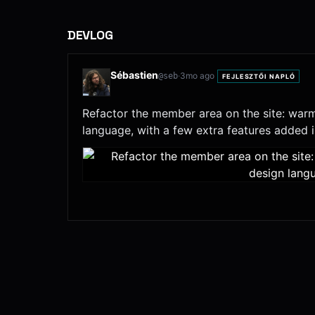
DEVLOG
Sébastien
·
3mo ago
@
seb
FEJLESZTŐI NAPLÓ
Refactor the member area on the site: warme
language, with a few extra features added i