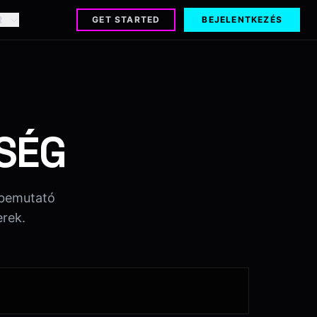
R
GET STARTED
BEJELENTKEZÉS
SSÉG
s bemutató
erek.