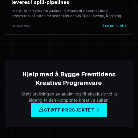
leveres i spill-pipelines
Image-to-3D gikk fra «uvirkelig demo» til «leveres i indie-
prosjekter» på atten måneder. Her er hva Tripo, Meshy, Rodin og
Hyper3D faktisk gjør i produksjon — og hvor 3D-kunstneren
fortsatt slår modellen hver gang.
Les artikkel
28. april 2026
Hjelp med å Bygge Fremtidens
Kreative Programvare
Støtt utviklingen av aukimi og få eksklusiv tidlig
tilgang til den komplette kreative suiten.
STØTT PROSJEKTET