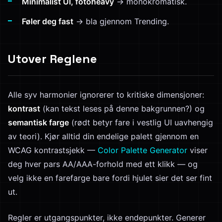
Minimalist UI, fotoheavy
→ monokromatisk.
Føler deg fast
→ bla gjennom Trending.
Utover Reglene
Alle syv harmonier ignorerer to kritiske dimensjoner:
kontrast
(kan tekst leses på denne bakgrunnen?) og
semantisk farge
(rødt betyr fare i vestlig UI uavhengig
av teori). Kjør alltid din endelige palett gjennom en
WCAG kontrastsjekk —
Color Palette Generator
viser
deg hver pars AA/AAA-forhold med ett klikk — og
velg ikke en farefarge bare fordi hjulet sier det ser fint
ut.
Regler er utgangspunkter, ikke endepunkter. Generer