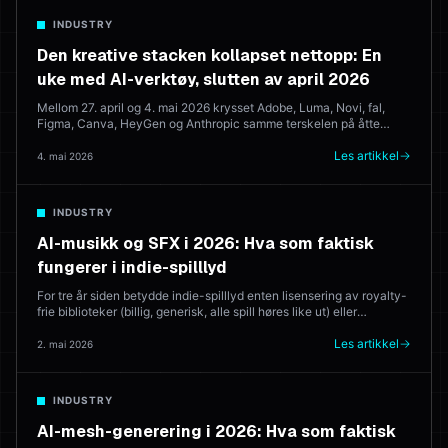
INDUSTRY
Den kreative stacken kollapset nettopp: En
uke med AI-verktøy, slutten av april 2026
Mellom 27. april og 4. mai 2026 krysset Adobe, Luma, Novi, fal,
Figma, Canva, HeyGen og Anthropic samme terskelen på åtte
dager. Her er hva som ble lansert, hva det betyr, og hvor det
etterlater nettleserbaserte kreative suiter som prøver å konsolidere
Les artikkel
4. mai 2026
det hele.
INDUSTRY
AI-musikk og SFX i 2026: Hva som faktisk
fungerer i indie-spilllyd
For tre år siden betydde indie-spilllyd enten lisensering av royalty-
frie biblioteker (billig, generisk, alle spill høres like ut) eller
ansettelse av en komponist (bra, dyrt). I 2026 genererer AI musikk
som blir utgitt. Her er hvilke verktøy som fungerer — og hvor en
Les artikkel
2. mai 2026
menneskelig komponist fortsatt vinner.
INDUSTRY
AI-mesh-generering i 2026: Hva som faktisk