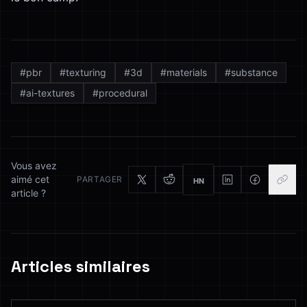
#
pbr
#
texturing
#
3d
#
materials
#
substance
#
ai-textures
#
procedural
Vous avez
aimé cet
PARTAGER
HN
article ?
Articles similaires