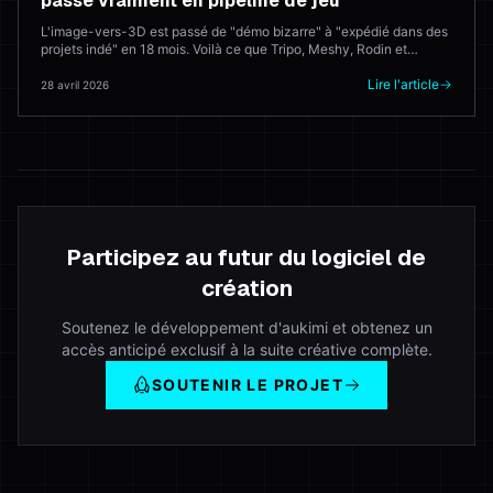
passe vraiment en pipeline de jeu
L'image-vers-3D est passé de "démo bizarre" à "expédié dans des
projets indé" en 18 mois. Voilà ce que Tripo, Meshy, Rodin et
Hyper3D font vraiment en production — et où l'artiste 3D bat
encore le modèle à chaque fois.
Lire l'article
28 avril 2026
Participez au futur du logiciel de
création
Soutenez le développement d'aukimi et obtenez un
accès anticipé exclusif à la suite créative complète.
SOUTENIR LE PROJET