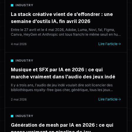
INDUSTRY
La stack créative vient de s'effondrer : une
semaine d'outils IA, fin avril 2026
Entre le 27 avril et le 4 mai 2026, Adobe, Luma, Novi, fal, Figma,
Canva, HeyGen et Anthropic ont tous franchi le même seuil en huit
jours. Voici ce qui a été lancé, ce que cela signifie, et ce que cela
laisse aux suites créatives navigateur qui essaient de tout
Lire l'article
4 mai 2026
consolider.
INDUSTRY
Musique et SFX par IA en 2026 : ce qui
marche vraiment dans l'audio des jeux indé
Il y a trois ans, l'audio de jeu indé voulait dire soit licencier des
bibliothèques royalty-free (pas cher, générique, tous les jeux
sonnent pareil) soit embaucher un compositeur (top, cher). En
2026, l'IA génère du score qui ship. Voilà quels outils livrent — et où
Lire l'article
2 mai 2026
un humain gagne encore.
INDUSTRY
Génération de mesh par IA en 2026 : ce qui