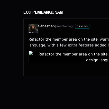
LOG PEMBANGUNAN
Sébastien
·
3mo ago
@
seb
DEVLOG
Refactor the member area on the site: warme
language, with a few extra features added i