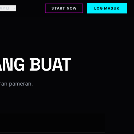
AYU
START NOW
LOG MASUK
ANG BUAT
ran pameran.