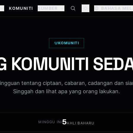
KOMUNITI
SUMBER
BAHASA MEL
KOMUNITI
G KOMUNITI SED
ngguan tentang ciptaan, cabaran, cadangan dan sia
Singgah dan lihat apa yang orang lakukan.
5
MINGGU INI
AHLI BAHARU