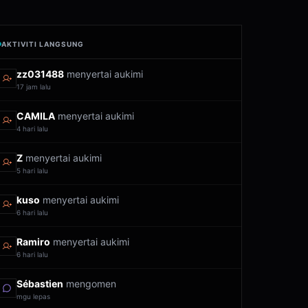
AKTIVITI LANGSUNG
zz031488
menyertai aukimi
17 jam lalu
CAMILA
menyertai aukimi
4 hari lalu
Z
menyertai aukimi
5 hari lalu
kuso
menyertai aukimi
6 hari lalu
Ramiro
menyertai aukimi
6 hari lalu
Sébastien
mengomen
mgu lepas