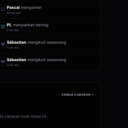
Pascal
mengomen
4 mgu lalu
PL
menyiarkan devlog
2 bln lalu
Sébastien
mengikuti seseorang
3 bln lalu
Sébastien
mengikuti seseorang
3 bln lalu
SEMUA CABARAN
da cabaran buat masa ini.