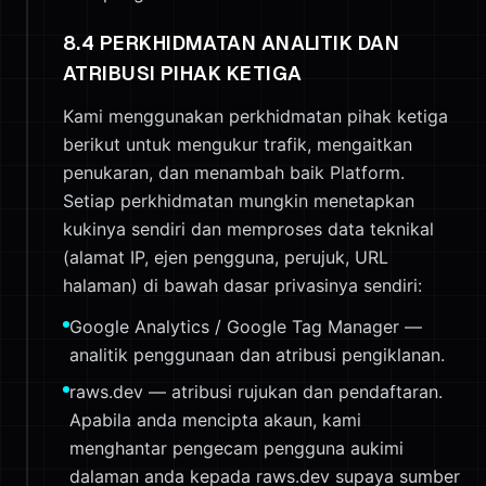
8.4 PERKHIDMATAN ANALITIK DAN
ATRIBUSI PIHAK KETIGA
Kami menggunakan perkhidmatan pihak ketiga
berikut untuk mengukur trafik, mengaitkan
penukaran, dan menambah baik Platform.
Setiap perkhidmatan mungkin menetapkan
kukinya sendiri dan memproses data teknikal
(alamat IP, ejen pengguna, perujuk, URL
halaman) di bawah dasar privasinya sendiri:
Google Analytics / Google Tag Manager —
analitik penggunaan dan atribusi pengiklanan.
raws.dev — atribusi rujukan dan pendaftaran.
Apabila anda mencipta akaun, kami
menghantar pengecam pengguna aukimi
dalaman anda kepada raws.dev supaya sumber