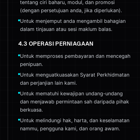
tentang ciri baharu, modul, dan promosi
(dengan persetujuan anda, jika diperlukan).
Untuk menjemput anda mengambil bahagian
dalam tinjauan atau sesi maklum balas.
4.3 OPERASI PERNIAGAAN
Untuk memproses pembayaran dan mencegah
penipuan.
Untuk menguatkuasakan Syarat Perkhidmatan
dan perjanjian lain kami.
Untuk mematuhi kewajipan undang-undang
dan menjawab permintaan sah daripada pihak
berkuasa.
Untuk melindungi hak, harta, dan keselamatan
nammu, pengguna kami, dan orang awam.