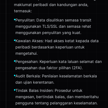
maklumat peribadi dan kandungan anda,
termasuk:
Penyulitan: Data disulitkan semasa transit
menggunakan TLS/SSL dan semasa rehat
menggunakan penyulitan yang kuat.
Kawalan Akses: Had akses ketat kepada data
peribadi berdasarkan keperluan untuk
mengetahui.
Pengesahan: Keperluan kata laluan selamat dan
pengesahan dua faktor pilihan (2FA).
Audit Berkala: Penilaian keselamatan berkala
dan ujian kerentanan.
Tindak Balas Insiden: Prosedur untuk
mengesan, bertindak balas, dan memberitahu
pengguna tentang pelanggaran keselamatan.