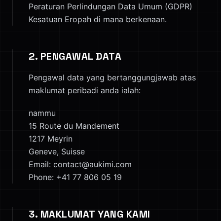
Peraturan Perlindungan Data Umum (GDPR)
Kesatuan Eropah di mana berkenaan.
2. PENGAWAL DATA
Pengawal data yang bertanggungjawab atas
maklumat peribadi anda ialah:
nammu
15 Route du Mandement
1217 Meyrin
Geneve, Suisse
Email: contact@aukimi.com
Phone: +41 77 806 05 19
3. MAKLUMAT YANG KAMI