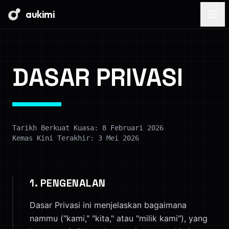
aukimi
DASAR PRIVASI
Tarikh Berkuat Kuasa: 8 Februari 2026
Kemas Kini Terakhir: 3 Mei 2026
1. PENGENALAN
Dasar Privasi ini menjelaskan bagaimana
nammu ("kami," "kita," atau "milik kami"), yang