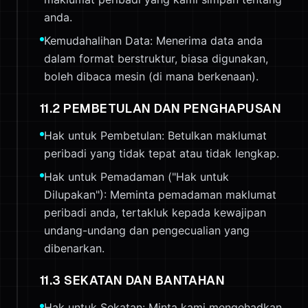
anda.
Kemudahalihan Data: Menerima data anda
dalam format berstruktur, biasa digunakan,
boleh dibaca mesin (di mana berkenaan).
11.2 PEMBETULAN DAN PENGHAPUSAN
Hak untuk Pembetulan: Betulkan maklumat
peribadi yang tidak tepat atau tidak lengkap.
Hak untuk Pemadaman ("Hak untuk
Dilupakan"): Meminta pemadaman maklumat
peribadi anda, tertakluk kepada kewajipan
undang-undang dan pengecualian yang
dibenarkan.
11.3 SEKATAN DAN BANTAHAN
Hak untuk Sekatan: Minta kami mengehadkan