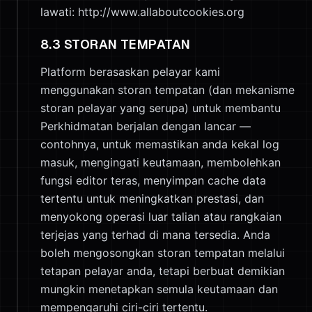
lawati: http://www.allaboutcookies.org
8.3 STORAN TEMPATAN
Platform berasaskan pelayar kami
menggunakan storan tempatan (dan mekanisme
storan pelayar yang serupa) untuk membantu
Perkhidmatan berjalan dengan lancar —
contohnya, untuk memastikan anda kekal log
masuk, mengingati keutamaan, membolehkan
fungsi editor teras, menyimpan cache data
tertentu untuk meningkatkan prestasi, dan
menyokong operasi luar talian atau rangkaian
terjejas yang terhad di mana tersedia. Anda
boleh mengosongkan storan tempatan melalui
tetapan pelayar anda, tetapi berbuat demikian
mungkin menetapkan semula keutamaan dan
mempengaruhi ciri-ciri tertentu.