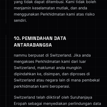
yang tidak dapat ditembusi. Kami tidak boleh
menjamin keselamatan mutlak, dan anda
menggunakan Perkhidmatan kami atas risiko
sendiri.
10. PEMINDAHAN DATA
ANTARABANGSA
nammu berpusat di Switzerland. Jika anda
mengakses Perkhidmatan kami dari luar
Switzerland, maklumat anda mungkin
dipindahkan ke, disimpan, dan diproses di
Switzerland atau negara lain di mana pembekal
perkhidmatan kami beroperasi.
Switzerland telah diiktiraf oleh Suruhanjaya
Eropah sebagai menyediakan perlindungan data