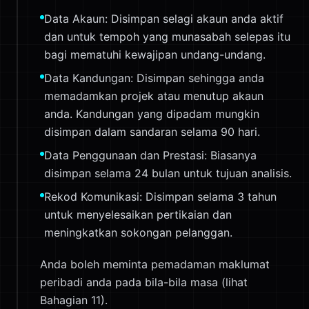
Data Akaun: Disimpan selagi akaun anda aktif
dan untuk tempoh yang munasabah selepas itu
bagi mematuhi kewajipan undang-undang.
Data Kandungan: Disimpan sehingga anda
memadamkan projek atau menutup akaun
anda. Kandungan yang dipadam mungkin
disimpan dalam sandaran selama 90 hari.
Data Penggunaan dan Prestasi: Biasanya
disimpan selama 24 bulan untuk tujuan analisis.
Rekod Komunikasi: Disimpan selama 3 tahun
untuk menyelesaikan pertikaian dan
meningkatkan sokongan pelanggan.
Anda boleh meminta pemadaman maklumat
peribadi anda pada bila-bila masa (lihat
Bahagian 11).