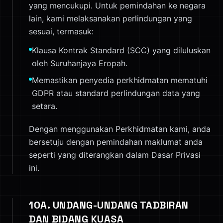
yang mencukupi. Untuk pemindahan ke negara
lain, kami melaksanakan perlindungan yang
sesuai, termasuk:
Klausa Kontrak Standard (SCC) yang diluluskan
oleh Suruhanjaya Eropah.
Memastikan penyedia perkhidmatan mematuhi
GDPR atau standard perlindungan data yang
setara.
Dengan menggunakan Perkhidmatan kami, anda
bersetuju dengan pemindahan maklumat anda
seperti yang diterangkan dalam Dasar Privasi
ini.
10A. UNDANG-UNDANG TADBIRAN
DAN BIDANG KUASA