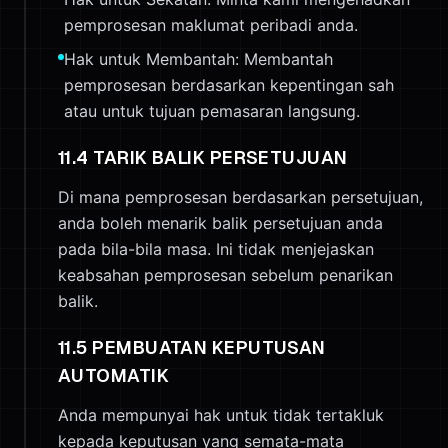
pemprosesan maklumat peribadi anda.
Hak untuk Membantah: Membantah
pemprosesan berdasarkan kepentingan sah
atau untuk tujuan pemasaran langsung.
11.4 TARIK BALIK PERSETUJUAN
Di mana pemprosesan berdasarkan persetujuan,
anda boleh menarik balik persetujuan anda
pada bila-bila masa. Ini tidak menjejaskan
keabsahan pemprosesan sebelum penarikan
balik.
11.5 PEMBUATAN KEPUTUSAN
AUTOMATIK
Anda mempunyai hak untuk tidak tertakluk
kepada keputusan yang semata-mata