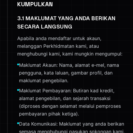
KUMPULKAN
3.1 MAKLUMAT YANG ANDA BERIKAN
SECARA LANGSUNG
Apabila anda mendaftar untuk akaun,
melanggan Perkhidmatan kami, atau
menghubungi kami, kami mungkin mengumpul:
Maklumat Akaun: Nama, alamat e-mel, nama
pengguna, kata laluan, gambar profil, dan
maklumat pengebilan.
Maklumat Pembayaran: Butiran kad kredit,
alamat pengebilan, dan sejarah transaksi
(diproses dengan selamat melalui pemproses
pembayaran pihak ketiga).
Data Komunikasi: Maklumat yang anda berikan
semasa menghubungi pasukan sokongan kami,