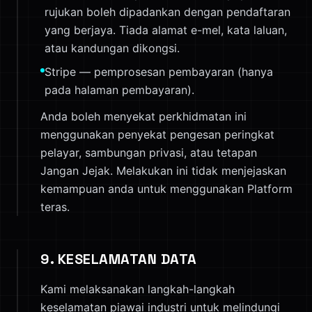
rujukan boleh dipadankan dengan pendaftaran
yang berjaya. Tiada alamat e-mel, kata laluan,
atau kandungan dikongsi.
Stripe — pemprosesan pembayaran (hanya
pada halaman pembayaran).
Anda boleh menyekat perkhidmatan ini
menggunakan penyekat pengesan peringkat
pelayar, sambungan privasi, atau tetapan
Jangan Jejak. Melakukan ini tidak menjejaskan
kemampuan anda untuk menggunakan Platform
teras.
9. KESELAMATAN DATA
Kami melaksanakan langkah-langkah
keselamatan piawai industri untuk melindungi