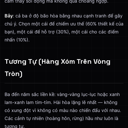
cảm thấy sôi động mà không quá choáng ngợp.
Bẫy
: cả ba ở độ bão hòa bằng nhau cạnh tranh để gây
chú ý. Chọn một cái để chiếm ưu thế (60% thiết kế của
bạn), một cái để hỗ trợ (30%), một cái cho các điểm
nhấn (10%).
Tương Tự (Hàng Xóm Trên Vòng
Tròn)
Ba đến năm sắc liền kề: vàng-vàng lục-lục hoặc xanh
lam-xanh lam tím-tím. Hài hòa lặng lẽ nhất — không
có xung đột vì không có màu nào chiến đấu với nhau.
Các cảnh tự nhiên (hoàng hôn, rừng) hầu như luôn là
tương tự.