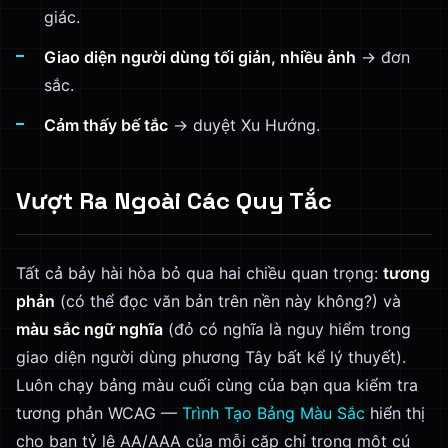
giác.
Giao diện người dùng tối giản, nhiều ảnh
→ đơn
sắc.
Cảm thấy bế tắc
→ duyệt Xu Hướng.
Vượt Ra Ngoài Các Quy Tắc
Tất cả bảy hài hòa bỏ qua hai chiều quan trọng:
tương
phản
(có thể đọc văn bản trên nền này không?) và
màu sắc ngữ nghĩa
(đỏ có nghĩa là nguy hiểm trong
giao diện người dùng phương Tây bất kể lý thuyết).
Luôn chạy bảng màu cuối cùng của bạn qua kiểm tra
tương phản WCAG —
Trình Tạo Bảng Màu Sắc
hiển thị
cho bạn tỷ lệ AA/AAA của mỗi cặp chỉ trong một cú