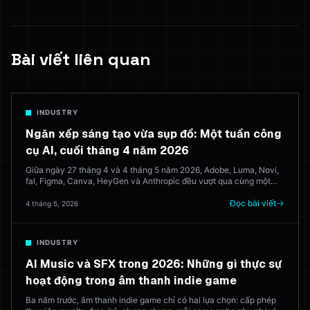
Bài viết liên quan
INDUSTRY
Ngăn xếp sáng tạo vừa sụp đổ: Một tuần công
cụ AI, cuối tháng 4 năm 2026
Giữa ngày 27 tháng 4 và 4 tháng 5 năm 2026, Adobe, Luma, Novi,
fal, Figma, Canva, HeyGen và Anthropic đều vượt qua cùng một
ngưỡng trong tám ngày. Đây là những gì đã được phát hành, ý
nghĩa của nó, và nó để lại cho các bộ sáng tạo dựa trên trình duyệt
Đọc bài viết
4 tháng 5, 2026
cố gắng hợp nhất tất cả.
INDUSTRY
AI Music và SFX trong 2026: Những gì thực sự
hoạt động trong âm thanh indie game
Ba năm trước, âm thanh indie game chỉ có hai lựa chọn: cấp phép