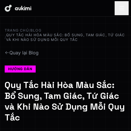
aukimi
TRANG CHỦ
/
BLOG
QUY TẮC HÀI HÒA MÀU SẮC: BỔ SUNG, TAM GIÁC, TỨ GIÁC
/
VÀ KHI NÀO SỬ DỤNG MỖI QUY TẮC
Quay lại Blog
HƯỚNG DẪN
Quy Tắc Hài Hòa Màu Sắc:
Bổ Sung, Tam Giác, Tứ Giác
và Khi Nào Sử Dụng Mỗi Quy
Tắc