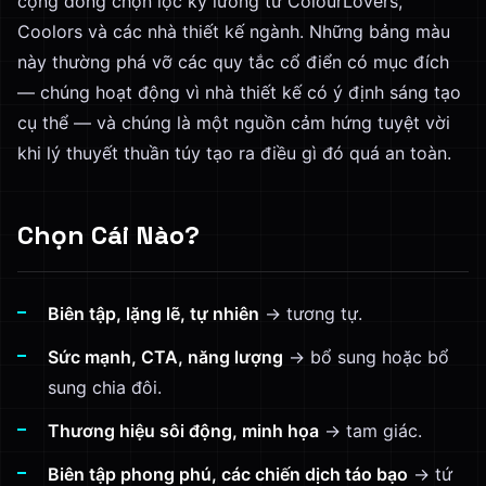
cộng đồng chọn lọc kỹ lưỡng từ ColourLovers,
Coolors và các nhà thiết kế ngành. Những bảng màu
này thường phá vỡ các quy tắc cổ điển có mục đích
— chúng hoạt động vì nhà thiết kế có ý định sáng tạo
cụ thể — và chúng là một nguồn cảm hứng tuyệt vời
khi lý thuyết thuần túy tạo ra điều gì đó quá an toàn.
Chọn Cái Nào?
Biên tập, lặng lẽ, tự nhiên
→ tương tự.
Sức mạnh, CTA, năng lượng
→ bổ sung hoặc bổ
sung chia đôi.
Thương hiệu sôi động, minh họa
→ tam giác.
Biên tập phong phú, các chiến dịch táo bạo
→ tứ