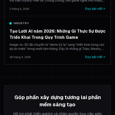
thư viện royalty-free (rẻ, chung chung, mỗi game nghe như nhau)
hoặc thuê nhạc sĩ (hay, đắt tiền). Trong năm 2026, AI tạo ra bản
nhạc để phát hành. Dưới đây là những công cụ nào hoạt động — và
Đọc bài viết
2 tháng 5, 2026
nơi nhạc sĩ con người vẫn thắng.
INDUSTRY
Tạo Lưới AI năm 2026: Những Gì Thực Sự Được
Triển Khai Trong Quy Trình Game
Image-to-3D đã chuyển từ "demo kỳ lạ" sang "triển khai trong các
dự án indie" trong mười tám tháng. Đây là những gì Tripo, Meshy,
Rodin và Hyper3D thực sự làm trong sản xuất — và nơi mà nghệ sĩ
3D vẫn vượt qua mô hình mỗi lần.
Đọc bài viết
28 tháng 4, 2026
Góp phần xây dựng tương lai phần
mềm sáng tạo
Hỗ trợ phát triển aukimi và nhận quyền truy cập sớm