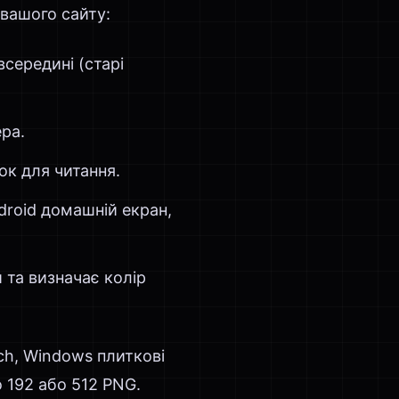
 вашого сайту:
середині (старі
ра.
ок для читання.
roid домашній екран,
 та визначає колір
uch, Windows плиткові
 192 або 512 PNG.