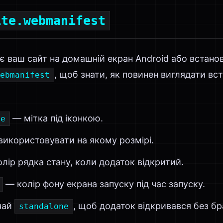
ite.webmanifest
є ваш сайт на домашній екран Android або встано
, щоб знати, як повинен виглядати вс
ebmanifest
— мітка під іконкою.
me
використовувати на якому розмірі.
лір рядка стану, коли додаток відкритий.
— колір фону екрана запуску під час запуску.
чай
, щоб додаток відкривався без б
standalone