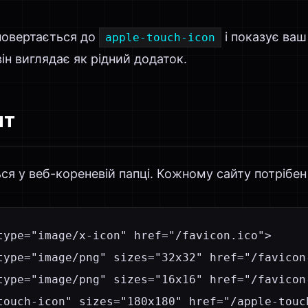
 повертається до
і показує ваш
apple-touch-icon
ін виглядає як рідний додаток.
нт
я у веб-кореневій папці. Кожному сайту потрібен
type="image/x-icon" href="/favicon.ico">

type="image/png" sizes="32x32" href="/favicon-
type="image/png" sizes="16x16" href="/favicon-
touch-icon" sizes="180x180" href="/apple-touch