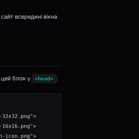
 сайт всередині вікна
 цей блок у
:
<head>
32x32.png">

16x16.png">

-icon.png">
