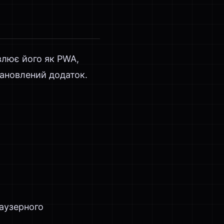
влює його як PWA,
тановлений додаток.
раузерного