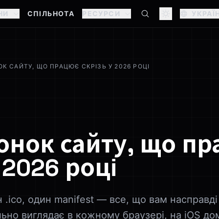
НИ
СПІЛЬНОТА
РЕСУРСИ
УКРАЇ
ОК САЙТУ, ЩО ПРАЦЮЄ СКРІЗЬ У 2026 РОЦІ
конок сайту, що п
 2026 році
н .ico, один manifest — все, що вам насправд
льно виглядає в кожному браузері, на iOS д