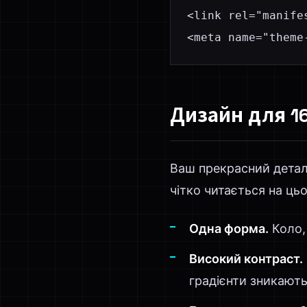
<link rel="manife
<meta name="theme
Дизайн для 1
Ваш прекрасний деталь
чітко читається на цьо
Одна форма.
Коло,
Високий контраст.
градієнти зникають