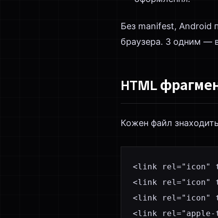
Без manifest, Android
браузера. З одним — в
HTML фрагме
Кожен файл знаходитьс
<link rel="icon" 
<link rel="icon" 
<link rel="icon" 
<link rel="apple-