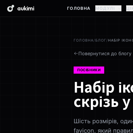
aukimi
ГОЛОВНА
МОДУЛІ
ЦІ
ГОЛОВНА
/
БЛОГ
/
НАБІР ІКОН
Повернутися до блогу
ПОСІБНИКИ
Набір і
скрізь у
Шість розмірів, оди
favicon, який прави