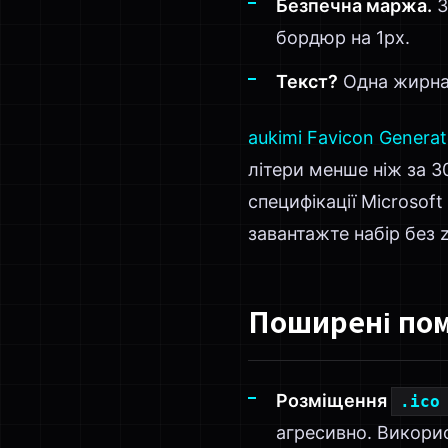
Безпечна маржа.
З
бордюр на 1px.
Текст?
Одна жирна 
aukimi Favicon Generat
літери менше ніж за 3
специфікації Microsof
завантажте набір без 
Поширені по
Розміщення
.ico
агресивно. Викорис