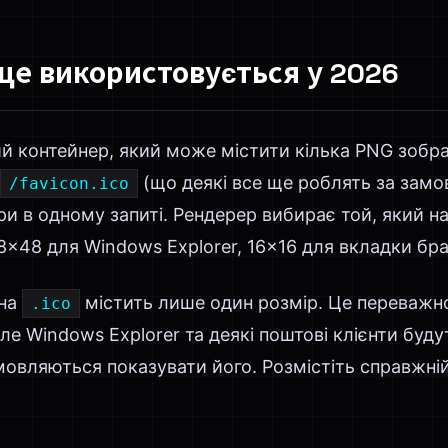
 ще використовується у 2026
ий контейнер, який може містити кілька PNG зобра
(що деякі все ще роблять за замов
/favicon.ico
ри в одному запиті. Рендерер вибирає той, який 
8×48 для Windows Explorer, 16×16 для вкладки бра
 на
містить лише один розмір. Це переважн
.ico
е Windows Explorer та деякі поштові клієнти буд
мовляються показувати його. Розмістіть справжній