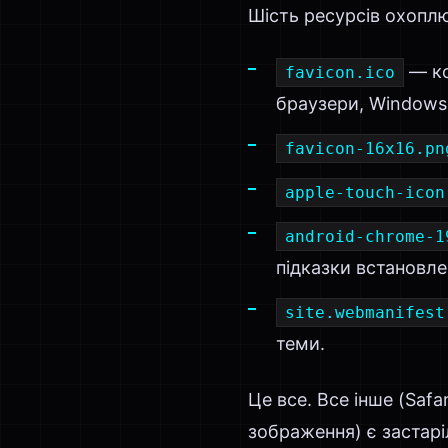
Шість ресурсів охопл
— ко
favicon.ico
браузери, Windows 
favicon-16x16.pn
apple-touch-icon
android-chrome-1
підказки встановл
site.webmanifest
теми.
Це все. Все інше (Safa
зображення) є застарі