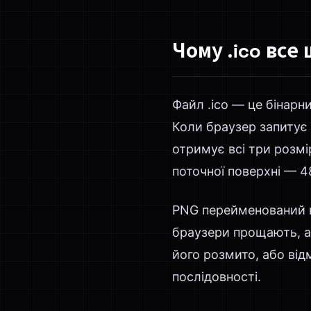
Чому .ico все
Файл .ico — це бінарн
Коли браузер запитує
отримує всі три розмі
поточної поверхні — 4
PNG перейменований
браузери прощають, ал
його розмито, або від
послідовності.