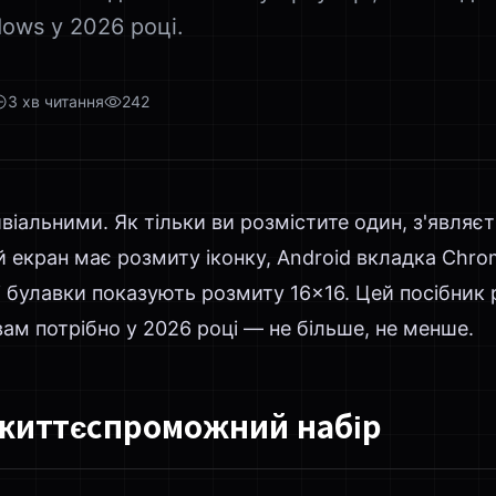
ows у 2026 році.
3
хв читання
242
віальними. Як тільки ви розмістите один, з'являє
й екран має розмиту іконку, Android вкладка Chr
 булавки показують розмиту 16×16. Цей посібник 
ам потрібно у 2026 році — не більше, не менше.
життєспроможний набір