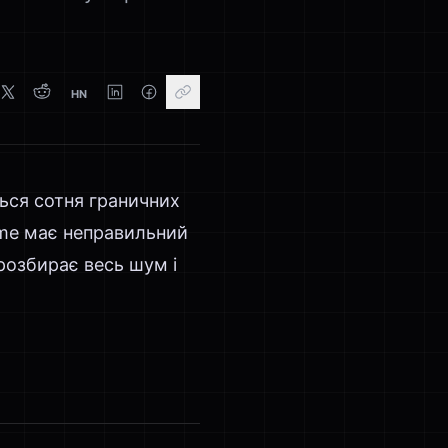
HN
ться сотня граничних
ome має неправильний
розбирає весь шум і