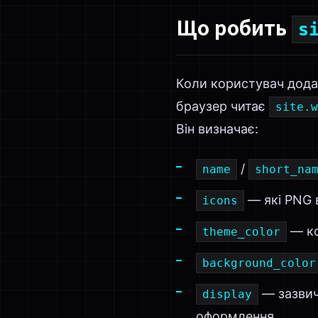
Що робить
s
Коли користувач дода
браузер читає
site.w
Він визначає:
/
name
short_na
— які PNG 
icons
— ко
theme_color
background_color
— зазви
display
оформлення.