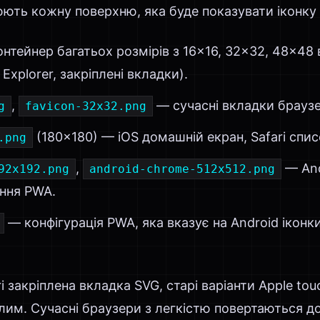
юють кожну поверхню, яка буде показувати іконку
нтейнер багатьох розмірів з 16×16, 32×32, 48×48 в
Explorer, закріплені вкладки).
,
— сучасні вкладки браузе
g
favicon-32x32.png
(180×180) — iOS домашній екран, Safari спис
.png
,
— And
92x192.png
android-chrome-512x512.png
ення PWA.
— конфігурація PWA, яка вказує на Android іконки
ri закріплена вкладка SVG, старі варіанти Apple to
лим. Сучасні браузери з легкістю повертаються до