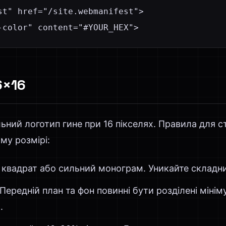
st" href="/site.webmanifest">

-color" content="#YOUR_HEX">
6×16
ний логотип гине при 16 пікселях. Правила для ст
му розмірі:
 квадрат або сильний монограм. Уникайте складн
Передній план та фон повинні бути розділені міні
.