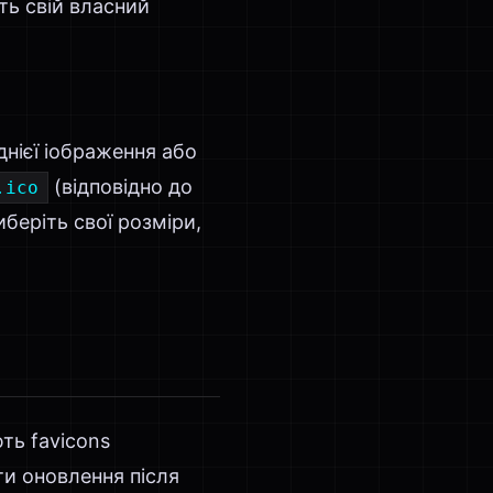
ть свій власний
днієї іображення або
(відповідно до
.ico
беріть свої розміри,
ь favicons
ти оновлення після