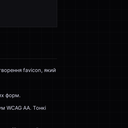
ворення favicon, який
их форм.
мум WCAG AA. Тонкі