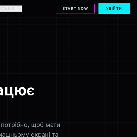
НСЬКА
START NOW
УВІЙТИ
рацює
і потрібно, щоб мати
омашньому екрані та