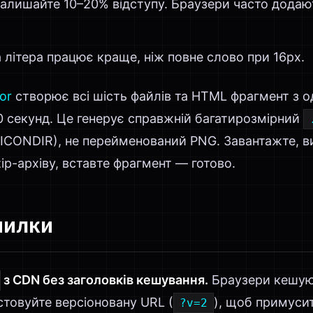
алишайте 10–20% відступу. Браузери часто додаю
літера працює краще, ніж повне слово при 16px.
or
створює всі шість файлів та HTML фрагмент з о
0 секунд. Це генерує справжній багатирозмірний
t ICONDIR), не перейменований PNG. Завантажте, ви
zip-архіву, вставте фрагмент — готово.
милки
з CDN без заголовків кешування.
Браузери кешуют
товуйте версіоновану URL (
), щоб примуси
?v=2