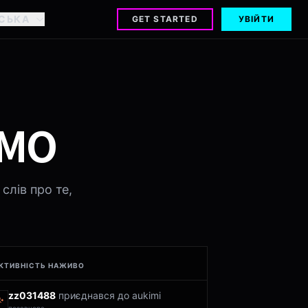
НСЬКА
GET STARTED
УВІЙТИ
ЄМО
слів про те,
КТИВНІСТЬ НАЖИВО
zz031488
приєднався до aukimi