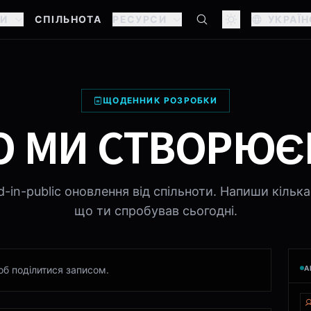
НИ
СПІЛЬНОТА
РЕСУРСИ
УКРАЇ
ЩОДЕННИК РОЗРОБКИ
 МИ СТВОРЮ
ld-in-public оновлення від спільноти. Напиши кілька 
що ти спробував сьогодні.
А
об поділитися записом.