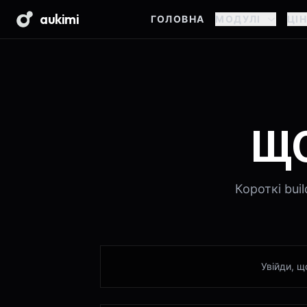
aukimi
ГОЛОВНА
МОДУЛІ
ЦІ
ЩО
Короткі bui
Увійди, щ