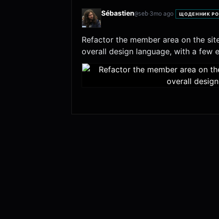
Sébastien
·
3mo ago
@
seb
ЩОДЕННИК РО
Refactor the member area on the site:
overall design language, with a few e