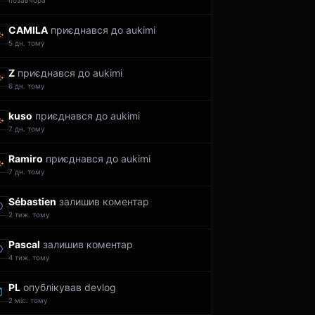
позавчора
CAMILA
приєднався до aukimi
5 дн. тому
Z
приєднався до aukimi
6 дн. тому
kuso
приєднався до aukimi
7 дн. тому
Ramiro
приєднався до aukimi
7 дн. тому
Sébastien
залишив коментар
2 тиж. тому
Pascal
залишив коментар
4 тиж. тому
PL
опублікував devlog
2 міс. тому