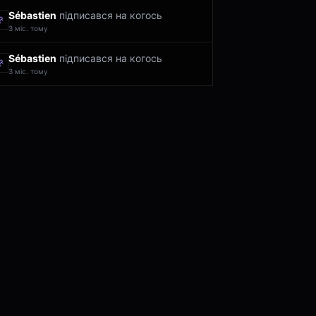
Sébastien
підписався на когось
3 міс. тому
Sébastien
підписався на когось
3 міс. тому