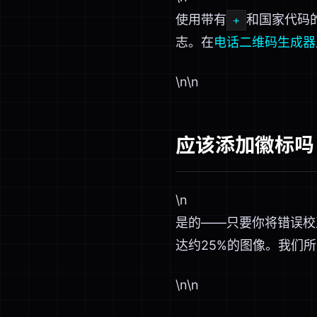
使用带有
和国家代码
+
志。在
电话二维码生成器
\n\n
应该添加徽标吗
\n
是的——只要你将错误校
达约25%的图像。我们
\n\n