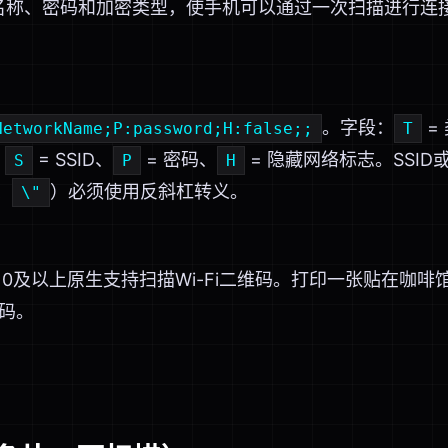
网络名称、密码和加密类型，使手机可以通过一次扫描进行
。字段：
=
NetworkName;P:password;H:false;;
T
、
= SSID、
= 密码、
= 隐藏网络标志。SSI
S
P
H
、
）必须使用反斜杠转义。
\"
roid 10及以上原生支持扫描Wi-Fi二维码。打印一张贴在咖
码。