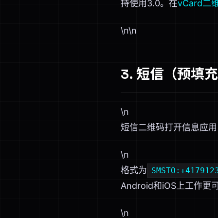
持使用3.0。在
vCard
\n\n
3. 短信（预填
\n
短信二维码打开信息应用
\n
格式为
SMSTO:+417912
Android和iOS上工作更
\n