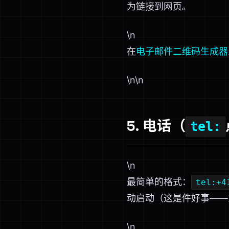
为链接到网页。
\n
在
电子邮件二维码生成器
\n\n
5. 电话（
tel:
\n
最简单的格式：
tel:+4
动启动（这是件好事——
\n