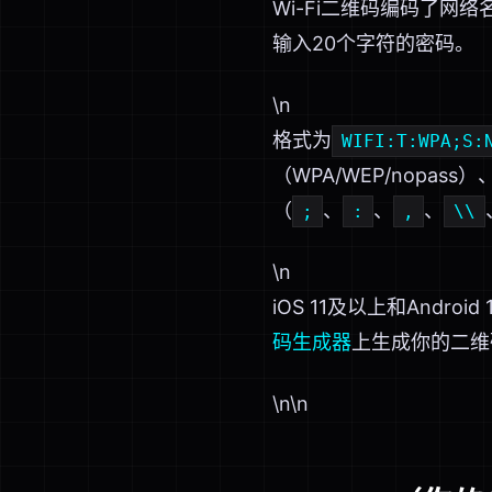
Wi-Fi二维码编码了
输入20个字符的密码。
\n
格式为
WIFI:T:WPA;S:
（WPA/WEP/nopass）
（
、
、
、
;
:
,
\\
\n
iOS 11及以上和And
码生成器
上生成你的二维
\n\n