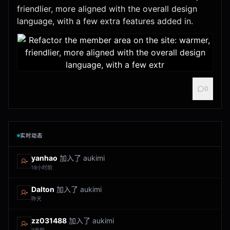
friendlier, more aligned with the overall design
language, with a few extra features added in.
0
实时动态
yanhao
加入了 aukimi
18小时前
Dalton
加入了 aukimi
昨天
zz031488
加入了 aukimi