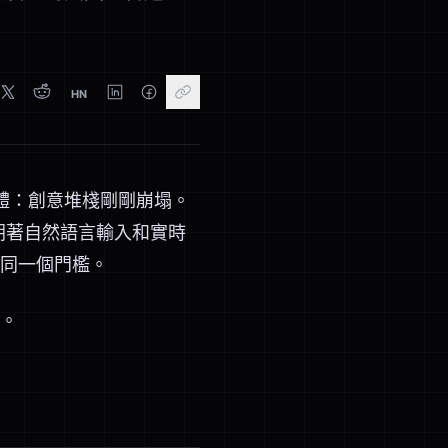
HN
具體：創意堆棧剛剛崩塌。
朝著自然語言輸入和實時
同一個門檻。
。