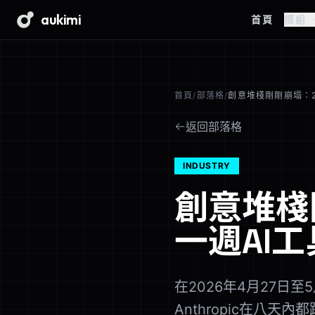
aukimi
首頁
模組
首頁
/
部落格
/
創意堆棧剛剛崩塌：2
返回部落格
INDUSTRY
創意堆棧
一週AI
在2026年4月27日至5月
Anthropic在八