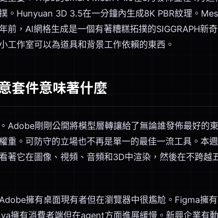
Hunyuan 3D 3.5在一分鐘內生成8K PBR紋理。M
年前，AI網格生成是一個有著糟糕拓撲的SIGGRAPH
小工作室可以為道具和背景工作依賴的東西。
意套件意味著什麼
Adobe剛剛公開將模型層轉讓給了無論誰發佈最好的東西
權重。可防守的立場也不再是單一的最佳一流工具。本週
看著它在圖像、視頻、音頻和3D中渲染，然後在不跨越
dobe擁有桌面現有者但在瀏覽器中很尷尬。Figma擁
nva擁有消費者端但在agent方面進展緩慢。新興企業