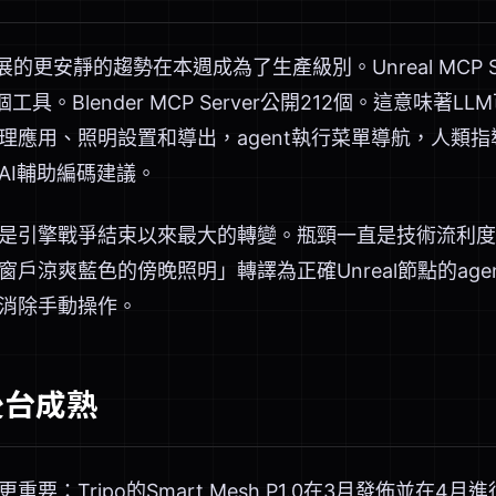
的更安靜的趨勢在本週成為了生產級別。Unreal MCP S
工具。Blender MCP Server公開212個。這意味著
應用、照明設置和導出，agent執行菜單導航，人類指導意圖
AI輔助編碼建議。
是引擎戰爭結束以來最大的轉變。瓶頸一直是技術流利度
戶涼爽藍色的傍晚照明」轉譯為正確Unreal節點的age
消除手動操作。
後台成熟
要：Tripo的Smart Mesh P1.0在3月發佈並在4