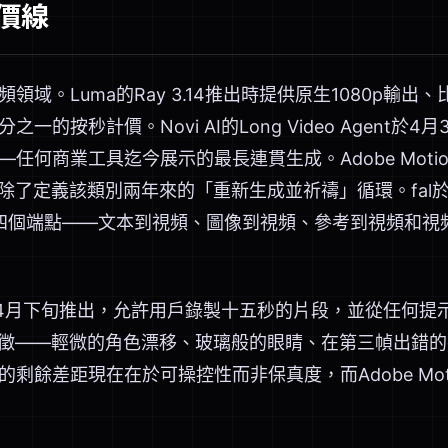
價線
域。Luma的Ray 3.14推出時提供原生1080p輸出、
的按秒計價。Novi AI的Long Video Agent於
任何商業工具迄今展示的最長連貫生成。Adobe Motion
除了定義該類別兩年來的「重新生成並祈禱」循環。fal於
.0，擁有四個端點——文本到視頻、圖像到視頻、參考到視頻
r V也在4月下旬推出，允許用戶錄製十五秒的片段，並從任何
特徵——輕微的角色漂移、玻璃般的眼睛、在第三幀出錯
剩餘差距現在在於可操控性而非保真度，而Adobe Motio